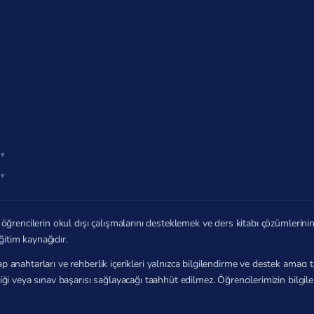
öğrencilerin okul dışı çalışmalarını desteklemek ve ders kitabı çözümlerin
ğitim kaynağıdır.
p anahtarları ve rehberlik içerikleri yalnızca bilgilendirme ve destek amac
zliği veya sınav başarısı sağlayacağı taahhüt edilmez. Öğrencilerimizin bilg