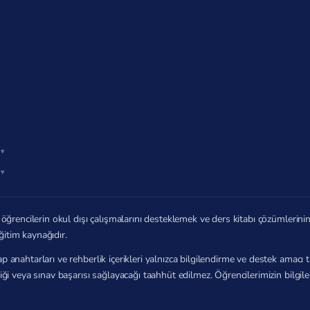
öğrencilerin okul dışı çalışmalarını desteklemek ve ders kitabı çözümlerin
ğitim kaynağıdır.
p anahtarları ve rehberlik içerikleri yalnızca bilgilendirme ve destek amac
zliği veya sınav başarısı sağlayacağı taahhüt edilmez. Öğrencilerimizin bilg