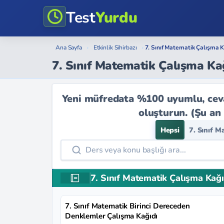
Test
Yurdu
Ana Sayfa
›
Etkinlik Sihirbazı
›
7. Sınıf Matematik Çalışma K
7. Sınıf Matematik Çalışma Kağ
Yeni müfredata %100 uyumlu, cevap
oluşturun. (Şu an
Hepsi
7. Sınıf M
7. Sınıf Matematik Çalışma Kağı
7. Sınıf Matematik Birinci Dereceden
Denklemler Çalışma Kağıdı