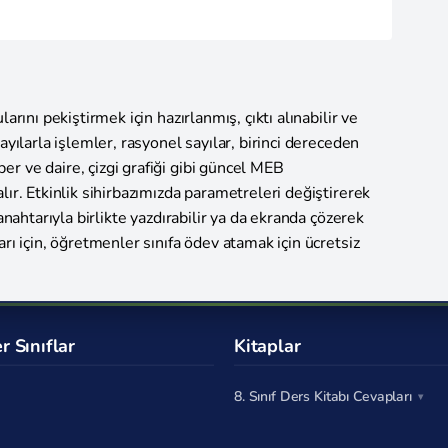
arını pekiştirmek için hazırlanmış, çıktı alınabilir ve
ayılarla işlemler, rasyonel sayılar, birinci dereceden
r ve daire, çizgi grafiği gibi güncel MEB
lır. Etkinlik sihirbazımızda parametreleri değiştirerek
 anahtarıyla birlikte yazdırabilir ya da ekranda çözerek
arı için, öğretmenler sınıfa ödev atamak için ücretsiz
r Sınıflar
Kitaplar
8. Sınıf Ders Kitabı Cevapları