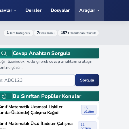
navlar
Dersler
Dosyalar
Araçlar
1
7
157+
Ders Kategorisi
Hazır Konu
Hazırlanan Etkinlik
Cevap Anahtarı Sorgula
liğin üzerindeki kodu girerek
cevap anahtarına
ulaşın
online çözün.
Sorgula
Bu Sınıftan Popüler Konular
Sınıf Matematik Uzamsal İlişkiler
15
çözüm
tında-Üstünde) Çalışma Kağıdı
Sınıf Matematik Üslü İfadeler Çalışma
11
çözüm