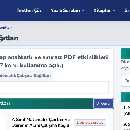
Testleri Çöz
Yazılı Soruları
Kitaplar
Sı
ağıtları
ıtları
 anahtarlı ve sınırsız PDF etkinlikleri
Etkin
7 konu
kullanıma açık.)
veya 
atematik Çalışma Kağıtları
tları
7 Konu
1. 
(Al
7. Sınıf Matematik Çember ve
2 kez oluşturuldu
9. 
Dairenin Alanı Çalışma Kağıdı