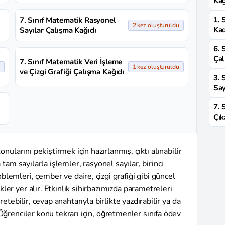
Kağ
1. 
7. Sınıf Matematik Rasyonel
2 kez oluşturuldu
Kad
Sayılar Çalışma Kağıdı
6. 
Çal
7. Sınıf Matematik Veri İşleme
1 kez oluşturuldu
ve Çizgi Grafiği Çalışma Kağıdı
3. 
Say
7. 
Çık
onularını pekiştirmek için hazırlanmış, çıktı alınabilir
 tam sayılarla işlemler, rasyonel sayılar, birinci
lemleri, çember ve daire, çizgi grafiği gibi güncel
er yer alır. Etkinlik sihirbazımızda parametreleri
retebilir, cevap anahtarıyla birlikte yazdırabilir ya da
Öğrenciler konu tekrarı için, öğretmenler sınıfa ödev