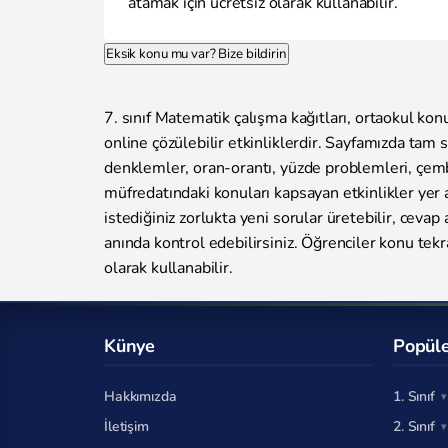
atamak için ücretsiz olarak kullanabilir.
Eksik konu mu var? Bize bildirin
7. sınıf Matematik çalışma kağıtları, ortaokul konul
online çözülebilir etkinliklerdir. Sayfamızda tam s
denklemler, oran-orantı, yüzde problemleri, çembe
müfredatındaki konuları kapsayan etkinlikler yer a
istediğiniz zorlukta yeni sorular üretebilir, cevap
anında kontrol edebilirsiniz. Öğrenciler konu tekr
olarak kullanabilir.
Künye
Popüle
Hakkımızda
1. Sınıf
İletişim
2. Sınıf