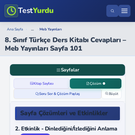
Test
Yurdu
...
Ana Sayfa
›
›
Meb Yayınları
8. Sınıf Türkçe Ders Kitabı Cevapları –
Meb Yayınları Sayfa 101
Sayfalar
Kitap Sayfası
Çözüm
Soru Sor & Çözüm Paylaş
Büyüt
Sayfa Çözümleri ve Etkinlikler
2. Etkinlik - Dinlediğini/İzlediğini Anlama