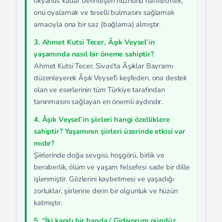
okyanus kadar derinleşen hüznünü hafifletmek,
onu oyalamak ve teselli bulmasını sağlamak
amacıyla ona bir saz (bağlama) almıştır.
3. Ahmet Kutsi Tecer, Âşık Veysel’in
yaşamında nasıl bir öneme sahiptir?
Ahmet Kutsi Tecer, Sivas'ta Âşıklar Bayramı
düzenleyerek Âşık Veysel'i keşfeden, ona destek
olan ve eserlerinin tüm Türkiye tarafından
tanınmasını sağlayan en önemli aydındır.
4. Âşık Veysel’in şiirleri hangi özelliklere
sahiptir? Yaşamının şiirleri üzerinde etkisi var
mıdır?
Şiirlerinde doğa sevgisi, hoşgörü, birlik ve
beraberlik, ölüm ve yaşam felsefesi sade bir dille
işlenmiştir. Gözlerini kaybetmesi ve yaşadığı
zorluklar, şiirlerine derin bir olgunluk ve hüzün
katmıştır.
5. “İki kapılı bir handa / Gidiyorum gündüz