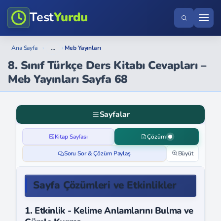
Test
Yurdu
...
Ana Sayfa
›
›
Meb Yayınları
8. Sınıf Türkçe Ders Kitabı Cevapları –
Meb Yayınları Sayfa 68
Sayfalar
Kitap Sayfası
Çözüm
Soru Sor & Çözüm Paylaş
Büyüt
Sayfa Çözümleri ve Etkinlikler
1. Etkinlik - Kelime Anlamlarını Bulma ve