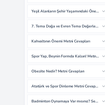
Sayfa 186
Sayfa 187
Sayfa 188
Yeşil Alanların Şehir Yaşamındaki Önemi Serbest Okuma Metni Cevapları
Sayfa 189
Sayfa 190
Sayfa 191
7. Tema Doğa ve Evren Tema Değerlendirme Soruları
Sayfa 192
Sayfa 193
Kahvaltının Önemi Metni Cevapları
Sayfa 194
Sayfa 195
Sayfa 196
Spor Yap, Beynin Formda Kalsın! Metni Cevapları
Sayfa 197
Sayfa 198
Sayfa 199
Sayfa 200
Sayfa 201
Sayfa 202
Obezite Nedir? Metni Cevapları
Sayfa 203
Sayfa 204
Sayfa 205
Sayfa 206
Sayfa 207
Atatürk ve Spor Dinleme Metni Cevapları
Sayfa 208
Sayfa 209
Sayfa 210
Sayfa 211
Sayfa 212
Badminton Oynamaya Var mısınız? Serbest Okuma Metni Cevapları