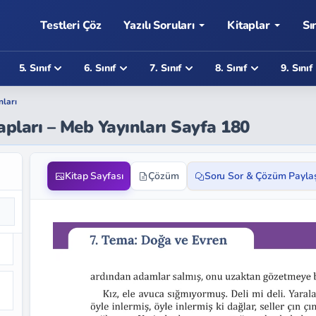
Testleri Çöz
Yazılı Soruları
Kitaplar
Sı
5. Sınıf
6. Sınıf
7. Sınıf
8. Sınıf
9. Sınıf
nları
apları – Meb Yayınları Sayfa 180
Kitap Sayfası
Çözüm
Soru Sor & Çözüm Payla