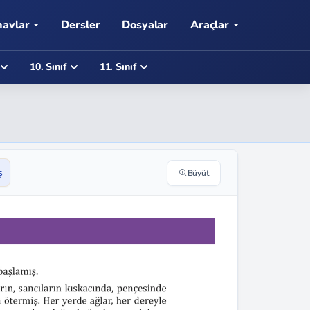
navlar
Dersler
Dosyalar
Araçlar
10. Sınıf
11. Sınıf
ş
Büyüt