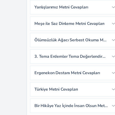
Sayfa 67
Sayfa 68
Sayfa 69
Yanlışlarımız Metni Cevapları
Sayfa 66
Sayfa 70
Sayfa 71
Sayfa 72
Sayfa 73
Meşe ile Saz Dinleme Metni Cevapları
Sayfa 74
Sayfa 75
Sayfa 76
Sayfa 77
Sayfa 78
Ölümsüzlük Ağacı Serbest Okuma Metni Cevapları
Sayfa 79
3. Tema Erdemler Tema Değerlendirme Soruları
Sayfa 80
Sayfa 81
Ergenekon Destanı Metni Cevapları
Sayfa 82
Sayfa 83
Sayfa 84
Türkiye Metni Cevapları
Sayfa 85
Sayfa 86
Sayfa 87
Sayfa 88
Sayfa 89
Sayfa 90
Bir Hikâye Yaz İçinde İnsan Olsun Metni Cevapları
Sayfa 91
Sayfa 92
Sayfa 93