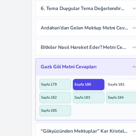
Sayfa 163
6. Tema Duygular Tema Değerlendirme Soruları
Sayfa 164
Sayfa 165
Ardahan’dan Gelen Mektup Metni Cevapları
Sayfa 166
Sayfa 167
Sayfa 168
Bitkiler Nasıl Hareket Eder? Metni Cevapları
Sayfa 169
Sayfa 170
Sayfa 171
Sayfa 172
Sayfa 173
Sayfa 174
Gazlı Göl Metni Cevapları
Sayfa 175
Sayfa 176
Sayfa 177
Sayfa 179
Sayfa 180
Sayfa 181
Sayfa 178
Sayfa 182
Sayfa 183
Sayfa 184
Sayfa 185
“Gökyüzünden Mektuplar” Kar Kristalleri Dinleme Metni Cevapları