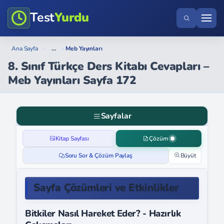
Test
Yurdu
...
Ana Sayfa
›
›
Meb Yayınları
8. Sınıf Türkçe Ders Kitabı Cevapları –
Meb Yayınları Sayfa 172
Sayfalar
Kitap Sayfası
Çözüm
Soru Sor & Çözüm Paylaş
Büyüt
Sayfa Çözümleri ve Etkinlikler
Bitkiler Nasıl Hareket Eder? - Hazırlık