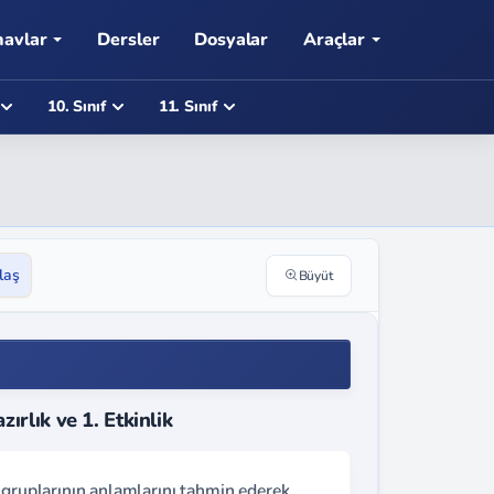
navlar
Dersler
Dosyalar
Araçlar
10. Sınıf
11. Sınıf
laş
Büyüt
rlık ve 1. Etkinlik
 gruplarının anlamlarını tahmin ederek