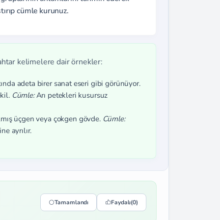
ştırıp cümle kurunuz.
tar kelimelere dair örnekler:
tında adeta birer sanat eseri gibi görünüyor.
kil.
Cümle:
Arı petekleri kusursuz
ılmış üçgen veya çokgen gövde.
Cümle:
e ayrılır.
Tamamlandı
Faydalı
(0)