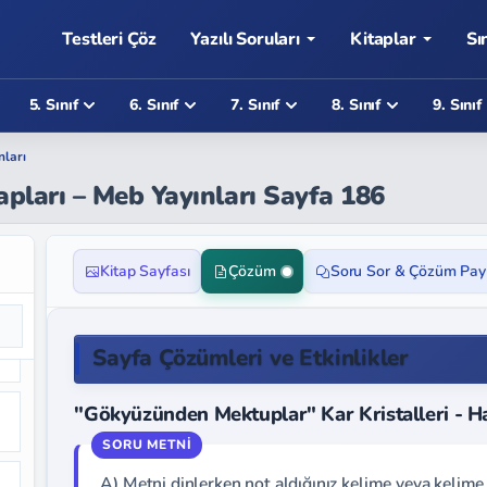
Testleri Çöz
Yazılı Soruları
Kitaplar
Sı
5. Sınıf
6. Sınıf
7. Sınıf
8. Sınıf
9. Sınıf
nları
apları – Meb Yayınları Sayfa 186
Kitap Sayfası
Çözüm
Soru Sor & Çözüm Pay
Sayfa Çözümleri ve Etkinlikler
"Gökyüzünden Mektuplar" Kar Kristalleri - Hazı
A) Metni dinlerken not aldığınız kelime veya kelime