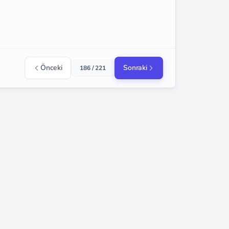
Önceki
Sonraki
186 / 221