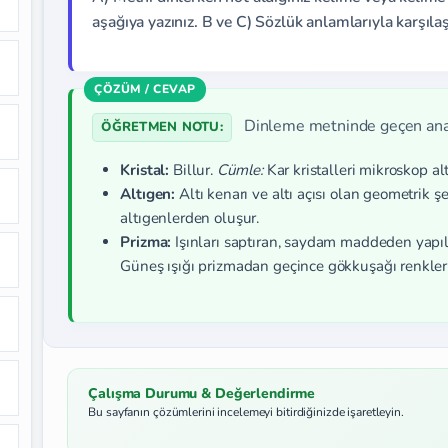
aşağıya yazınız. B ve C) Sözlük anlamlarıyla karşıla
Dinleme metninde geçen anah
ÖĞRETMEN NOTU:
Kristal:
Billur.
Cümle:
Kar kristalleri mikroskop al
Altıgen:
Altı kenarı ve altı açısı olan geometrik şe
altıgenlerden oluşur.
Prizma:
Işınları saptıran, saydam maddeden yap
Güneş ışığı prizmadan geçince gökkuşağı renklerin
Çalışma Durumu & Değerlendirme
Bu sayfanın çözümlerini incelemeyi bitirdiğinizde işaretleyin.