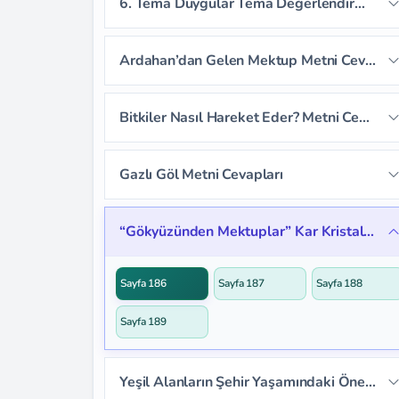
6. Tema Duygular Tema Değerlendirme Soruları
Sayfa 164
Sayfa 165
Ardahan’dan Gelen Mektup Metni Cevapları
Sayfa 166
Sayfa 167
Sayfa 168
Bitkiler Nasıl Hareket Eder? Metni Cevapları
Sayfa 169
Sayfa 170
Sayfa 171
Sayfa 172
Sayfa 173
Sayfa 174
Gazlı Göl Metni Cevapları
Sayfa 175
Sayfa 176
Sayfa 177
Sayfa 179
Sayfa 180
Sayfa 181
“Gökyüzünden Mektuplar” Kar Kristalleri Dinleme Metni Cevapları
Sayfa 178
Sayfa 182
Sayfa 183
Sayfa 184
Sayfa 186
Sayfa 187
Sayfa 188
Sayfa 185
Sayfa 189
Yeşil Alanların Şehir Yaşamındaki Önemi Serbest Okuma Metni Cevapları