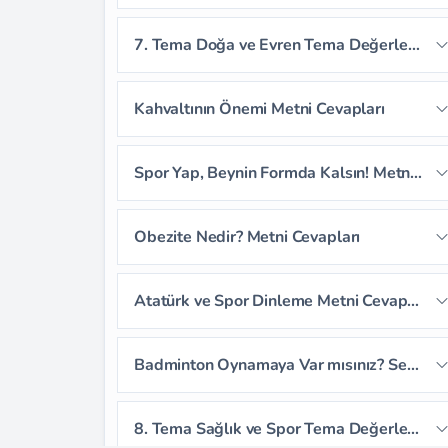
Sayfa 190
Sayfa 191
7. Tema Doğa ve Evren Tema Değerlendirme Soruları
Sayfa 192
Sayfa 193
Kahvaltının Önemi Metni Cevapları
Sayfa 194
Sayfa 195
Sayfa 196
Spor Yap, Beynin Formda Kalsın! Metni Cevapları
Sayfa 197
Sayfa 198
Sayfa 199
Sayfa 200
Sayfa 201
Sayfa 202
Obezite Nedir? Metni Cevapları
Sayfa 203
Sayfa 204
Sayfa 205
Sayfa 206
Sayfa 207
Atatürk ve Spor Dinleme Metni Cevapları
Sayfa 208
Sayfa 209
Sayfa 210
Sayfa 211
Sayfa 212
Badminton Oynamaya Var mısınız? Serbest Okuma Metni Cevapları
Sayfa 213
8. Tema Sağlık ve Spor Tema Değerlendirme Soruları