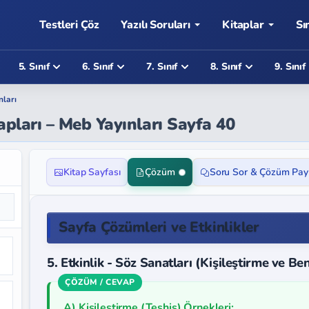
Testleri Çöz
Yazılı Soruları
Kitaplar
Sı
5. Sınıf
6. Sınıf
7. Sınıf
8. Sınıf
9. Sınıf
nları
apları – Meb Yayınları Sayfa 40
Kitap Sayfası
Çözüm
Soru Sor & Çözüm Pay
Sayfa Çözümleri ve Etkinlikler
5. Etkinlik - Söz Sanatları (Kişileştirme ve B
A) Kişileştirme (Teşhis) Örnekleri: