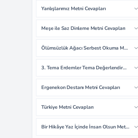
Sayfa 67
Sayfa 68
Sayfa 69
Yanlışlarımız Metni Cevapları
Sayfa 66
Sayfa 70
Sayfa 71
Sayfa 72
Sayfa 73
Meşe ile Saz Dinleme Metni Cevapları
Sayfa 74
Sayfa 75
Sayfa 76
Sayfa 77
Sayfa 78
Ölümsüzlük Ağacı Serbest Okuma Metni Cevapları
Sayfa 79
3. Tema Erdemler Tema Değerlendirme Soruları
Sayfa 80
Sayfa 81
Ergenekon Destanı Metni Cevapları
Sayfa 82
Sayfa 83
Sayfa 84
Türkiye Metni Cevapları
Sayfa 85
Sayfa 86
Sayfa 87
Sayfa 88
Sayfa 89
Sayfa 90
Bir Hikâye Yaz İçinde İnsan Olsun Metni Cevapları
Sayfa 91
Sayfa 92
Sayfa 93