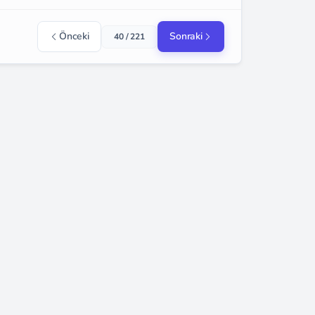
Önceki
Sonraki
40 / 221