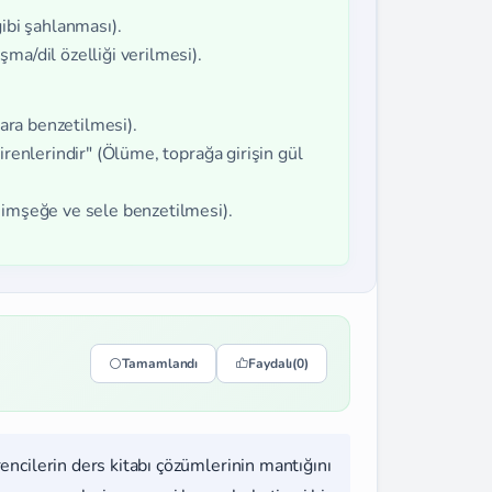
gibi şahlanması).
ma/dil özelliği verilmesi).
lara benzetilmesi).
irenlerindir" (Ölüme, toprağa girişin gül
şimşeğe ve sele benzetilmesi).
Tamamlandı
Faydalı
(0)
rencilerin ders kitabı çözümlerinin mantığını