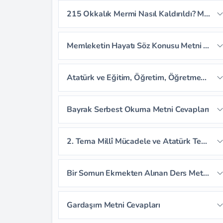
215 Okkalık Mermi Nasıl Kaldırıldı? Metni Cevapları
Sayfa 42
Sayfa 43
Sayfa 44
Memleketin Hayatı Söz Konusu Metni Cevapları
Sayfa 45
Sayfa 46
Sayfa 47
Sayfa 48
Sayfa 49
Atatürk ve Eğitim, Öğretim, Öğretmen Dinleme Metni Cevapları
Sayfa 50
Sayfa 51
Sayfa 52
Sayfa 53
Sayfa 54
Sayfa 55
Bayrak Serbest Okuma Metni Cevapları
Sayfa 56
Sayfa 57
2. Tema Millî Mücadele ve Atatürk Tema Değerlendirme Soruları
Sayfa 58
Sayfa 59
Bir Somun Ekmekten Alınan Ders Metni Cevapları
Sayfa 60
Sayfa 61
Sayfa 62
Gardaşım Metni Cevapları
Sayfa 63
Sayfa 64
Sayfa 65