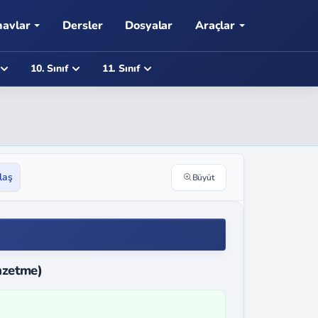
navlar
Dersler
Dosyalar
Araçlar
10. Sınıf
11. Sınıf
laş
Büyüt
enzetme)