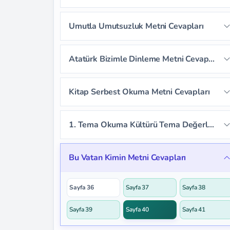
Sayfa 14
Sayfa 15
Sayfa 16
Sayfa 17
Sayfa 18
Umutla Umutsuzluk Metni Cevapları
Sayfa 19
Sayfa 20
Sayfa 21
Sayfa 22
Sayfa 23
Sayfa 24
Atatürk Bizimle Dinleme Metni Cevapları
Sayfa 25
Sayfa 26
Sayfa 27
Sayfa 28
Sayfa 29
Sayfa 30
Kitap Serbest Okuma Metni Cevapları
Sayfa 31
Sayfa 32
Sayfa 33
1. Tema Okuma Kültürü Tema Değerlendirme Soruları
Sayfa 34
Sayfa 35
Bu Vatan Kimin Metni Cevapları
Sayfa 36
Sayfa 37
Sayfa 38
Sayfa 39
Sayfa 40
Sayfa 41