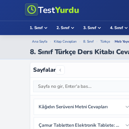
Test
Yurdu
1. Sınıf
2. Sınıf
3. Sınıf
4. Sınıf
Ana Sayfa
›
Kitap Cevapları
›
8. Sınıf
›
Türkçe
›
Meb Yayı
8. Sınıf Türkçe Ders Kitabı Cev
Sayfalar
Kâğıdın Serüveni Metni Cevapları
Sayfa 11
Sayfa 12
Sayfa 13
Çamur Tabletten Elektronik Tablete: Kitap Metni Cevapları