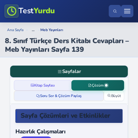
Test
Yurdu
...
Ana Sayfa
›
›
Meb Yayınları
8. Sınıf Türkçe Ders Kitabı Cevapları –
Meb Yayınları Sayfa 139
Sayfalar
Kitap Sayfası
Çözüm
Soru Sor & Çözüm Paylaş
Büyüt
Sayfa Çözümleri ve Etkinlikler
Hazırlık Çalışmaları