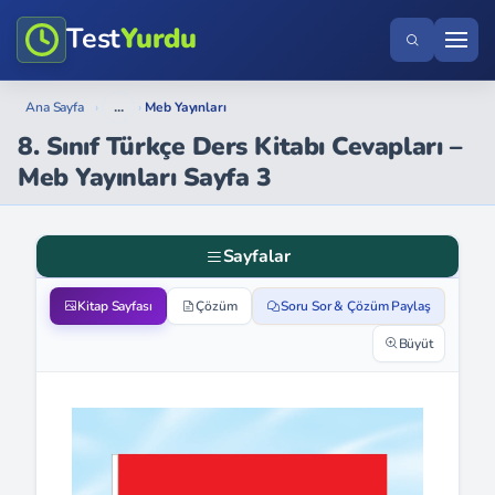
Test
Yurdu
...
Ana Sayfa
›
›
Meb Yayınları
8. Sınıf Türkçe Ders Kitabı Cevapları –
Meb Yayınları Sayfa 3
Sayfalar
Kitap Sayfası
Çözüm
Soru Sor & Çözüm Paylaş
Büyüt