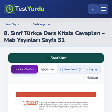
Test
Yurdu
...
Ana Sayfa
›
›
Meb Yayınları
8. Sınıf Türkçe Ders Kitabı Cevapları –
Meb Yayınları Sayfa 51
Sayfalar
Kitap Sayfası
Çözüm
Soru Sor & Çözüm Paylaş
Büyüt