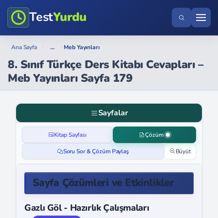
Test
Yurdu
...
Ana Sayfa
›
›
Meb Yayınları
8. Sınıf Türkçe Ders Kitabı Cevapları –
Meb Yayınları Sayfa 179
Sayfalar
Kitap Sayfası
Çözüm
Soru Sor & Çözüm Paylaş
Büyüt
Sayfa Çözümleri ve Etkinlikler
Gazlı Göl - Hazırlık Çalışmaları