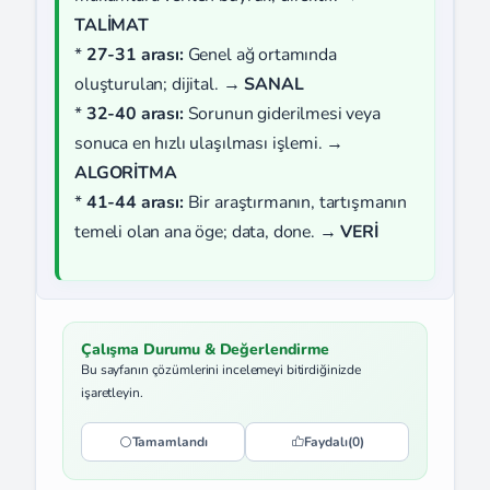
TALİMAT
*
27-31 arası:
Genel ağ ortamında
oluşturulan; dijital. →
SANAL
*
32-40 arası:
Sorunun giderilmesi veya
sonuca en hızlı ulaşılması işlemi. →
ALGORİTMA
*
41-44 arası:
Bir araştırmanın, tartışmanın
temeli olan ana öge; data, done. →
VERİ
Çalışma Durumu & Değerlendirme
Bu sayfanın çözümlerini incelemeyi bitirdiğinizde
işaretleyin.
Tamamlandı
Faydalı
(0)