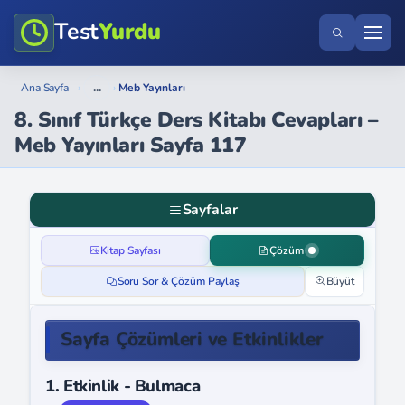
Test
Yurdu
...
Ana Sayfa
›
›
Meb Yayınları
8. Sınıf Türkçe Ders Kitabı Cevapları –
Meb Yayınları Sayfa 117
Sayfalar
Kitap Sayfası
Çözüm
Soru Sor & Çözüm Paylaş
Büyüt
Sayfa Çözümleri ve Etkinlikler
1. Etkinlik - Bulmaca