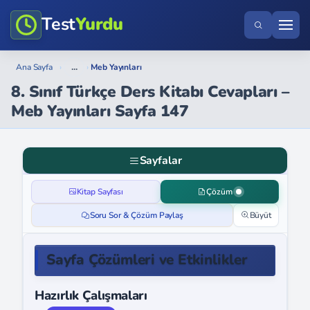
Test
Yurdu
...
Ana Sayfa
›
›
Meb Yayınları
8. Sınıf Türkçe Ders Kitabı Cevapları –
Meb Yayınları Sayfa 147
Sayfalar
Kitap Sayfası
Çözüm
Soru Sor & Çözüm Paylaş
Büyüt
Sayfa Çözümleri ve Etkinlikler
Hazırlık Çalışmaları