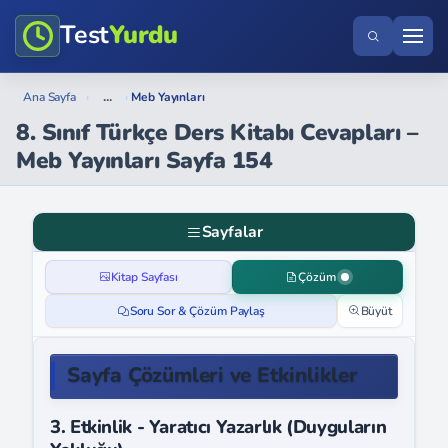
Test
Yurdu
...
Ana Sayfa
›
›
Meb Yayınları
8. Sınıf Türkçe Ders Kitabı Cevapları –
Meb Yayınları Sayfa 154
Sayfalar
Kitap Sayfası
Çözüm
Soru Sor & Çözüm Paylaş
Büyüt
Sayfa Çözümleri ve Etkinlikler
3. Etkinlik - Yaratıcı Yazarlık (Duyguların