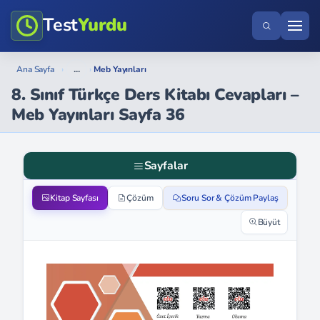
Test
Yurdu
...
Ana Sayfa
›
›
Meb Yayınları
8. Sınıf Türkçe Ders Kitabı Cevapları –
Meb Yayınları Sayfa 36
Sayfalar
Kitap Sayfası
Çözüm
Soru Sor & Çözüm Paylaş
Büyüt