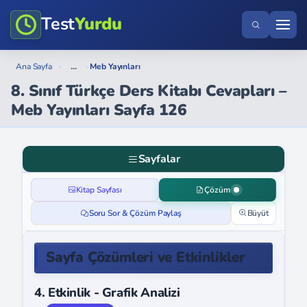
Test
Yurdu
...
Ana Sayfa
›
›
Meb Yayınları
8. Sınıf Türkçe Ders Kitabı Cevapları –
Meb Yayınları Sayfa 126
Sayfalar
Kitap Sayfası
Çözüm
Soru Sor & Çözüm Paylaş
Büyüt
Sayfa Çözümleri ve Etkinlikler
4. Etkinlik - Grafik Analizi