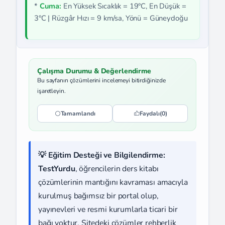
*
Cuma:
En Yüksek Sıcaklık = 19°C, En Düşük =
3°C | Rüzgâr Hızı = 9 km/sa, Yönü = Güneydoğu
Çalışma Durumu & Değerlendirme
Bu sayfanın çözümlerini incelemeyi bitirdiğinizde
işaretleyin.
Tamamlandı
Faydalı
(0)
💡 Eğitim Desteği ve Bilgilendirme:
TestYurdu
, öğrencilerin ders kitabı
çözümlerinin mantığını kavraması amacıyla
kurulmuş bağımsız bir portal olup,
yayınevleri ve resmi kurumlarla ticari bir
bağı yoktur. Sitedeki çözümler rehberlik