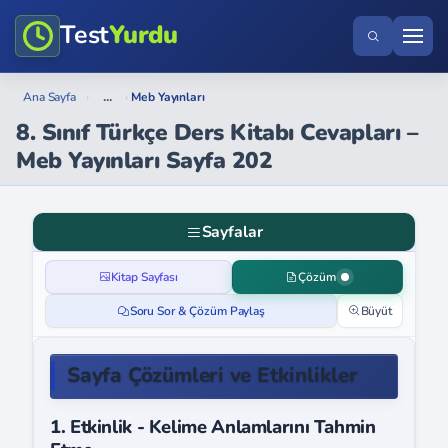
Test
Yurdu
...
Ana Sayfa
›
›
Meb Yayınları
8. Sınıf Türkçe Ders Kitabı Cevapları –
Meb Yayınları Sayfa 202
Sayfalar
Kitap Sayfası
Çözüm
Soru Sor & Çözüm Paylaş
Büyüt
Sayfa Çözümleri ve Etkinlikler
1. Etkinlik - Kelime Anlamlarını Tahmin