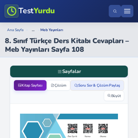
Test
Yurdu
...
Ana Sayfa
›
›
Meb Yayınları
8. Sınıf Türkçe Ders Kitabı Cevapları –
Meb Yayınları Sayfa 108
Sayfalar
Kitap Sayfası
Çözüm
Soru Sor & Çözüm Paylaş
Büyüt