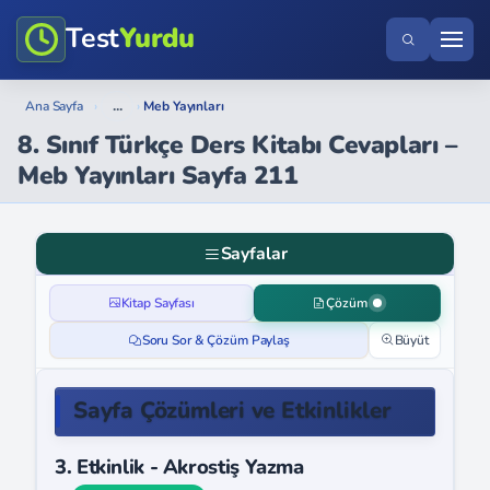
Test
Yurdu
...
Ana Sayfa
›
›
Meb Yayınları
8. Sınıf Türkçe Ders Kitabı Cevapları –
Meb Yayınları Sayfa 211
Sayfalar
Kitap Sayfası
Çözüm
Soru Sor & Çözüm Paylaş
Büyüt
Sayfa Çözümleri ve Etkinlikler
3. Etkinlik - Akrostiş Yazma