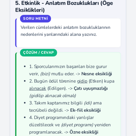
5. Etkinlik - Anlatım Bozuklukları (Öge
Eksiklikleri)
Verilen cümlelerdeki anlatım bozukluklarının
nedenlerini yanlarındaki alana yazınız.
1. Sporcularımızın başarıları bize gurur
verir,
(bizi)
mutlu eder. ->
Nesne eksikliği
2. Bugün ödül törenine
gidip
(Etken) kupa
alınacak
(Edilgen). ->
Çatı uyuşmazlığı
(gidilip alınacak olmalı)
3. Takım kaptanımız bilgili
(idi)
ama
tecrübeli değildi. ->
Ek-fiil eksikliği
4. Diyet programındaki yanlışlar
düzeltilecek ve
(diyet programı)
yeniden
programlanacak. ->
Özne eksikliği