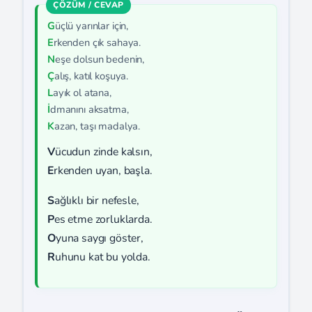
G
üçlü yarınlar için,
E
rkenden çık sahaya.
N
eşe dolsun bedenin,
Ç
alış, katıl koşuya.
L
ayık ol atana,
İ
dmanını aksatma,
K
azan, taşı madalya.
V
ücudun zinde kalsın,
E
rkenden uyan, başla.
S
ağlıklı bir nefesle,
P
es etme zorluklarda.
O
yuna saygı göster,
R
uhunu kat bu yolda.