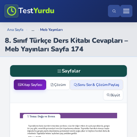
Test
Yurdu
...
Ana Sayfa
›
›
Meb Yayınları
8. Sınıf Türkçe Ders Kitabı Cevapları –
Meb Yayınları Sayfa 174
Sayfalar
Kitap Sayfası
Çözüm
Soru Sor & Çözüm Paylaş
Büyüt