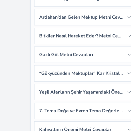
Sayfa 164
Sayfa 165
Ardahan’dan Gelen Mektup Metni Cevapları
Sayfa 166
Sayfa 167
Sayfa 168
Bitkiler Nasıl Hareket Eder? Metni Cevapları
Sayfa 169
Sayfa 170
Sayfa 171
Sayfa 172
Sayfa 173
Sayfa 174
Gazlı Göl Metni Cevapları
Sayfa 175
Sayfa 176
Sayfa 177
Sayfa 179
Sayfa 180
Sayfa 181
“Gökyüzünden Mektuplar” Kar Kristalleri Dinleme Metni Cevapları
Sayfa 178
Sayfa 182
Sayfa 183
Sayfa 184
Sayfa 186
Sayfa 187
Sayfa 188
Yeşil Alanların Şehir Yaşamındaki Önemi Serbest Okuma Metni Cevapları
Sayfa 185
Sayfa 189
Sayfa 190
Sayfa 191
7. Tema Doğa ve Evren Tema Değerlendirme Soruları
Sayfa 192
Sayfa 193
Kahvaltının Önemi Metni Cevapları