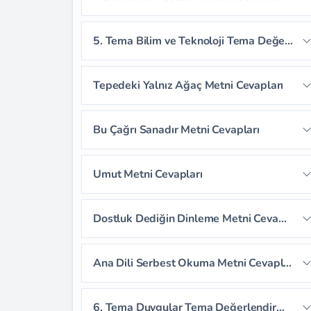
Sayfa 133
Sayfa 134
Sayfa 135
5. Tema Bilim ve Teknoloji Tema Değerlendirme Soruları
Sayfa 136
Sayfa 137
Tepedeki Yalnız Ağaç Metni Cevapları
Sayfa 138
Sayfa 139
Sayfa 140
Bu Çağrı Sanadır Metni Cevapları
Sayfa 141
Sayfa 142
Sayfa 143
Sayfa 147
Sayfa 148
Sayfa 149
Umut Metni Cevapları
Sayfa 144
Sayfa 145
Sayfa 146
Sayfa 150
Sayfa 151
Sayfa 152
Sayfa 153
Dostluk Dediğin Dinleme Metni Cevapları
Sayfa 154
Sayfa 155
Sayfa 156
Sayfa 158
Sayfa 159
Sayfa 160
Ana Dili Serbest Okuma Metni Cevapları
Sayfa 157
Sayfa 161
Sayfa 162
Sayfa 163
6. Tema Duygular Tema Değerlendirme Soruları