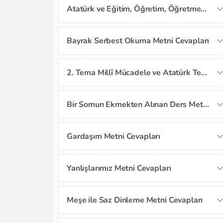
Atatürk ve Eğitim, Öğretim, Öğretmen Dinleme Metni Cevapları
Sayfa 50
Sayfa 51
Sayfa 52
Sayfa 53
Sayfa 54
Sayfa 55
Bayrak Serbest Okuma Metni Cevapları
Sayfa 56
Sayfa 57
2. Tema Millî Mücadele ve Atatürk Tema Değerlendirme Soruları
Sayfa 58
Sayfa 59
Bir Somun Ekmekten Alınan Ders Metni Cevapları
Sayfa 60
Sayfa 61
Sayfa 62
Gardaşım Metni Cevapları
Sayfa 63
Sayfa 64
Sayfa 65
Sayfa 67
Sayfa 68
Sayfa 69
Yanlışlarımız Metni Cevapları
Sayfa 66
Sayfa 70
Sayfa 71
Sayfa 72
Sayfa 73
Meşe ile Saz Dinleme Metni Cevapları
Sayfa 74
Sayfa 75
Sayfa 76
Sayfa 77
Sayfa 78