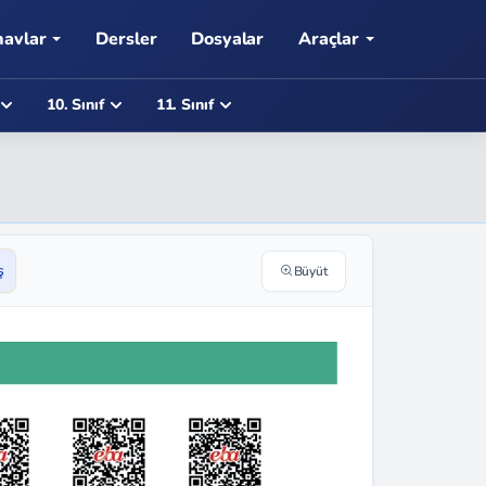
navlar
Dersler
Dosyalar
Araçlar
10. Sınıf
11. Sınıf
ş
Büyüt