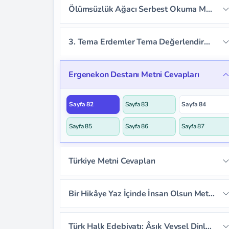
Ölümsüzlük Ağacı Serbest Okuma Metni Cevapları
Sayfa 79
3. Tema Erdemler Tema Değerlendirme Soruları
Sayfa 80
Sayfa 81
Ergenekon Destanı Metni Cevapları
Sayfa 82
Sayfa 83
Sayfa 84
Sayfa 85
Sayfa 86
Sayfa 87
Türkiye Metni Cevapları
Sayfa 88
Sayfa 89
Sayfa 90
Bir Hikâye Yaz İçinde İnsan Olsun Metni Cevapları
Sayfa 91
Sayfa 92
Sayfa 93
Sayfa 94
Sayfa 95
Sayfa 96
Türk Halk Edebiyatı: Âşık Veysel Dinleme/İzleme Metni Cevapları