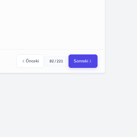
Önceki
Sonraki
82 / 221