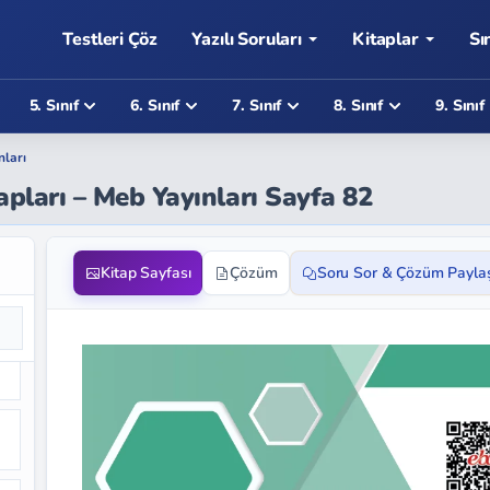
Testleri Çöz
Yazılı Soruları
Kitaplar
Sı
5. Sınıf
6. Sınıf
7. Sınıf
8. Sınıf
9. Sınıf
nları
apları – Meb Yayınları Sayfa 82
Kitap Sayfası
Çözüm
Soru Sor & Çözüm Payla