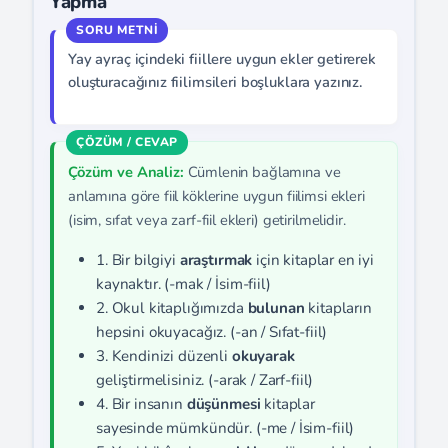
Yapma
Yay ayraç içindeki fiillere uygun ekler getirerek
oluşturacağınız fiilimsileri boşluklara yazınız.
Çözüm ve Analiz:
Cümlenin bağlamına ve
anlamına göre fiil köklerine uygun fiilimsi ekleri
(isim, sıfat veya zarf-fiil ekleri) getirilmelidir.
1. Bir bilgiyi
araştırmak
için kitaplar en iyi
kaynaktır. (-mak / İsim-fiil)
2. Okul kitaplığımızda
bulunan
kitapların
hepsini okuyacağız. (-an / Sıfat-fiil)
3. Kendinizi düzenli
okuyarak
geliştirmelisiniz. (-arak / Zarf-fiil)
4. Bir insanın
düşünmesi
kitaplar
sayesinde mümkündür. (-me / İsim-fiil)