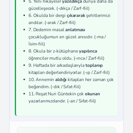
5. Yeni hikâyeler
yazıldıkça
dünya daha da
güzelleşecek. (-dıkça / Zarf-fiil)
6. Okulda bir dergi
çıkararak
şehitlerimizi
andılar. (-arak / Zarf-fiil)
7. Dedemin masal
anlatması
çocukluğumun en güzel anısıdır. (-ma /
İsim-fiil)
8. Okula bir z-kütüphane
yapılınca
öğrenciler mutlu oldu. (-ınca / Zarf-fiil)
9. Haftada bir arkadaşlarıyla
toplanıp
kitapları değerlendiriyorlar. (-ıp / Zarf-fiil)
10. Annemin
aldığı
kitapları her zaman çok
beğendim. (-dık / Sıfat-fiil)
11. Reşat Nuri Güntekin çok
okunan
yazarlarımızdandır. (-an / Sıfat-fiil)