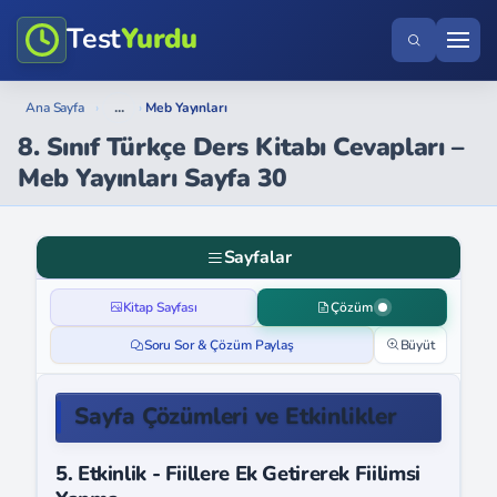
Test
Yurdu
...
Ana Sayfa
›
›
Meb Yayınları
8. Sınıf Türkçe Ders Kitabı Cevapları –
Meb Yayınları Sayfa 30
Sayfalar
Kitap Sayfası
Çözüm
Soru Sor & Çözüm Paylaş
Büyüt
Sayfa Çözümleri ve Etkinlikler
5. Etkinlik - Fiillere Ek Getirerek Fiilimsi