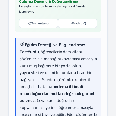
Çalışma Durumu & Değerlendirme
Bu sayfanın çözümlerini incelemeyi bitirdiğinizde
işaretleyin.
Tamamlandı
Faydalı
(0)
💡 Eğitim Desteği ve Bilgilendirme:
TestYurdu
, öğrencilerin ders kitabı
çözümlerinin mantığını kavraması amacıyla
kurulmuş bağımsız bir portal olup,
yayınevleri ve resmi kurumlarla ticari bir
bağı yoktur. Sitedeki çözümler rehberlik
amaçlıdır;
hata barındırma ihtimali
bulunduğundan mutlak doğruluk garanti
edilmez.
Cevapların doğrudan
kopyalanması yerine, öğrenmek amacıyla
incelenmesi tavsiye edilir. Eğer çözümlerde