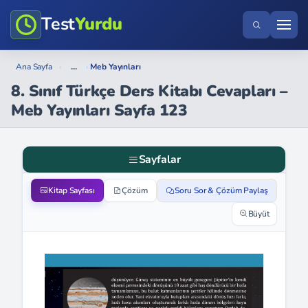
Test
Yurdu
...
Ana Sayfa
›
›
Meb Yayınları
8. Sınıf Türkçe Ders Kitabı Cevapları –
Meb Yayınları Sayfa 123
Sayfalar
Kitap Sayfası
Çözüm
Soru Sor & Çözüm Paylaş
Büyüt