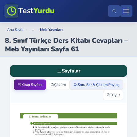
Test
Yurdu
...
Ana Sayfa
›
›
Meb Yayınları
8. Sınıf Türkçe Ders Kitabı Cevapları –
Meb Yayınları Sayfa 61
Sayfalar
Kitap Sayfası
Çözüm
Soru Sor & Çözüm Paylaş
Büyüt