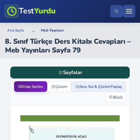
Test
Yurdu
...
Ana Sayfa
›
›
Meb Yayınları
8. Sınıf Türkçe Ders Kitabı Cevapları –
Meb Yayınları Sayfa 79
Sayfalar
Kitap Sayfası
Çözüm
Soru Sor & Çözüm Paylaş
Büyüt