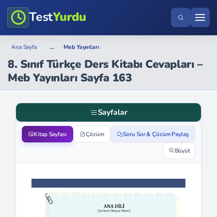
Test
Yurdu
...
Ana Sayfa
›
›
Meb Yayınları
8. Sınıf Türkçe Ders Kitabı Cevapları –
Meb Yayınları Sayfa 163
Sayfalar
Kitap Sayfası
Çözüm
Soru Sor & Çözüm Paylaş
Büyüt