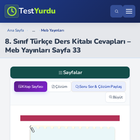
Test
Yurdu
...
Ana Sayfa
›
›
Meb Yayınları
8. Sınıf Türkçe Ders Kitabı Cevapları –
Meb Yayınları Sayfa 33
Sayfalar
Kitap Sayfası
Çözüm
Soru Sor & Çözüm Paylaş
Büyüt