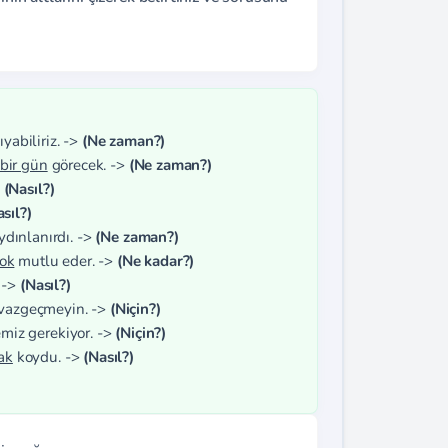
ıyabiliriz. ->
(Ne zaman?)
bir gün
görecek. ->
(Ne zaman?)
>
(Nasıl?)
sıl?)
ydınlanırdı. ->
(Ne zaman?)
ok
mutlu eder. ->
(Ne kadar?)
. ->
(Nasıl?)
vazgeçmeyin. ->
(Niçin?)
miz gerekiyor. ->
(Niçin?)
ak
koydu. ->
(Nasıl?)