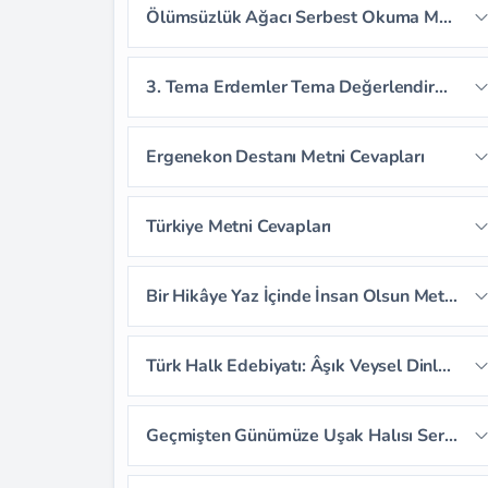
Ölümsüzlük Ağacı Serbest Okuma Metni Cevapları
Sayfa 79
3. Tema Erdemler Tema Değerlendirme Soruları
Sayfa 80
Sayfa 81
Ergenekon Destanı Metni Cevapları
Sayfa 82
Sayfa 83
Sayfa 84
Türkiye Metni Cevapları
Sayfa 85
Sayfa 86
Sayfa 87
Sayfa 88
Sayfa 89
Sayfa 90
Bir Hikâye Yaz İçinde İnsan Olsun Metni Cevapları
Sayfa 91
Sayfa 92
Sayfa 93
Sayfa 94
Sayfa 95
Sayfa 96
Türk Halk Edebiyatı: Âşık Veysel Dinleme/İzleme Metni Cevapları
Sayfa 97
Sayfa 98
Sayfa 99
Sayfa 100
Sayfa 101
Sayfa 102
Geçmişten Günümüze Uşak Halısı Serbest Okuma Metni Cevapları
Sayfa 103
Sayfa 104
Sayfa 105