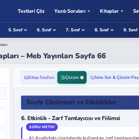
Testleri Çöz
Yazılı Soruları
Kitaplar
Sı
5. Sınıf
6. Sınıf
7. Sınıf
8. Sınıf
9. Sınıf
nları
apları – Meb Yayınları Sayfa 66
Kitap Sayfası
Çözüm
Soru Sor & Çözüm Pay
Sayfa Çözümleri ve Etkinlikler
6. Etkinlik - Zarf Tamlayıcısı ve Fiilimsi
A) Aşağıdaki cümlelerde kullanılan zarf tamlayıcıları