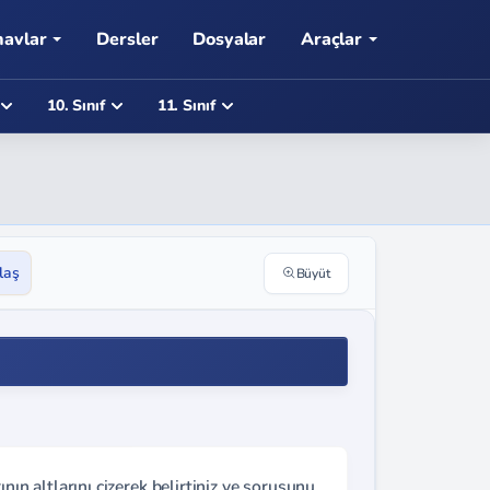
navlar
Dersler
Dosyalar
Araçlar
10. Sınıf
11. Sınıf
laş
Büyüt
nın altlarını çizerek belirtiniz ve sorusunu