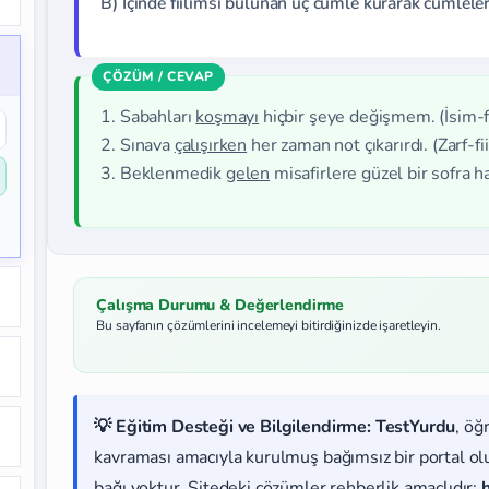
B) İçinde fiilimsi bulunan üç cümle kurarak cümleler
1. Sabahları
koşmayı
hiçbir şeye değişmem. (İsim-fi
2. Sınava
çalışırken
her zaman not çıkarırdı. (Zarf-fii
3. Beklenmedik
gelen
misafirlere güzel bir sofra haz
Çalışma Durumu & Değerlendirme
Bu sayfanın çözümlerini incelemeyi bitirdiğinizde işaretleyin.
💡 Eğitim Desteği ve Bilgilendirme:
TestYurdu
, öğ
kavraması amacıyla kurulmuş bağımsız bir portal olup
bağı yoktur. Sitedeki çözümler rehberlik amaçlıdır;