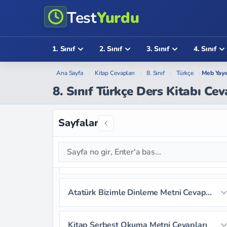
Test
Yurdu
1. Sınıf
2. Sınıf
3. Sınıf
4. Sınıf
Ana Sayfa
›
Kitap Cevapları
›
8. Sınıf
›
Türkçe
›
Meb Yayı
8. Sınıf Türkçe Ders Kitabı Cev
Kâğıdın Serüveni Metni Cevapları
Sayfa 11
Sayfa 12
Sayfa 13
Sayfalar
Çamur Tabletten Elektronik Tablete: Kitap Metni Cevapları
Sayfa 14
Sayfa 15
Sayfa 16
Sayfa 17
Sayfa 18
Umutla Umutsuzluk Metni Cevapları
Sayfa 19
Sayfa 20
Sayfa 21
Sayfa 22
Sayfa 23
Sayfa 24
Atatürk Bizimle Dinleme Metni Cevapları
Sayfa 25
Sayfa 26
Sayfa 27
Sayfa 28
Sayfa 29
Sayfa 30
Kitap Serbest Okuma Metni Cevapları