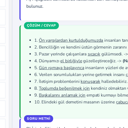
bulunuz.
1.
Ön yargılardan kurtulduğumuzda
insanları tan
2. Bencilliğin ve kendini üstün görmenin zararını
3. Pazar yerinde çalışanlara
sıcacık
gülümsedi. -
4. Dünyamızı
el birliğiyle
güzelleştireceğiz. ->
(Na
5.
Gün ışımaya başlayınca
insanların yüzleri de a
6. Verilen sorumlulukları yerine getirmek insanı
ç
7. İletişim problemlerini
konuşarak
halledebiliriz
8.
Toplumda beğenilmek için
kendiniz olmaktan 
9.
Başkalarını anlamak için
empati kurmayı bilme
10. Elindeki gül demetini masanın üzerine
çabuc