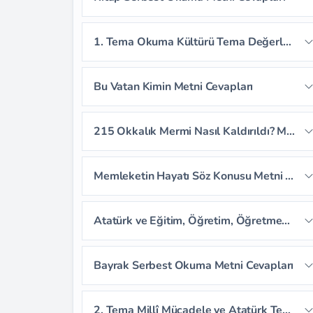
Sayfa 31
Sayfa 32
Sayfa 33
1. Tema Okuma Kültürü Tema Değerlendirme Soruları
Sayfa 34
Sayfa 35
Bu Vatan Kimin Metni Cevapları
Sayfa 36
Sayfa 37
Sayfa 38
215 Okkalık Mermi Nasıl Kaldırıldı? Metni Cevapları
Sayfa 39
Sayfa 40
Sayfa 41
Sayfa 42
Sayfa 43
Sayfa 44
Memleketin Hayatı Söz Konusu Metni Cevapları
Sayfa 45
Sayfa 46
Sayfa 47
Sayfa 48
Sayfa 49
Atatürk ve Eğitim, Öğretim, Öğretmen Dinleme Metni Cevapları
Sayfa 50
Sayfa 51
Sayfa 52
Sayfa 53
Sayfa 54
Sayfa 55
Bayrak Serbest Okuma Metni Cevapları
Sayfa 56
Sayfa 57
2. Tema Millî Mücadele ve Atatürk Tema Değerlendirme Soruları