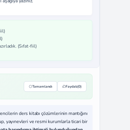
i aşağıya yazınız.
il)
l)
ırladık. (Sıfat-fiil)
Tamamlandı
Faydalı
(0)
rencilerin ders kitabı çözümlerinin mantığını
, yayınevleri ve resmi kurumlarla ticari bir
hata barındırma ihtimali bulunduğundan