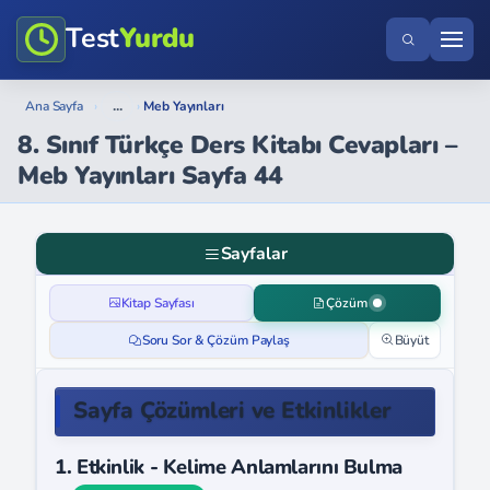
Test
Yurdu
...
Ana Sayfa
›
›
Meb Yayınları
8. Sınıf Türkçe Ders Kitabı Cevapları –
Meb Yayınları Sayfa 44
Sayfalar
Kitap Sayfası
Çözüm
Soru Sor & Çözüm Paylaş
Büyüt
Sayfa Çözümleri ve Etkinlikler
1. Etkinlik - Kelime Anlamlarını Bulma