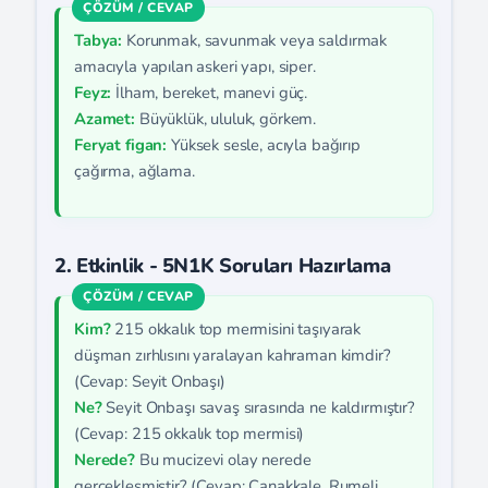
Tabya:
Korunmak, savunmak veya saldırmak
amacıyla yapılan askeri yapı, siper.
Feyz:
İlham, bereket, manevi güç.
Azamet:
Büyüklük, ululuk, görkem.
Feryat figan:
Yüksek sesle, acıyla bağırıp
çağırma, ağlama.
2. Etkinlik - 5N1K Soruları Hazırlama
Kim?
215 okkalık top mermisini taşıyarak
düşman zırhlısını yaralayan kahraman kimdir?
(Cevap: Seyit Onbaşı)
Ne?
Seyit Onbaşı savaş sırasında ne kaldırmıştır?
(Cevap: 215 okkalık top mermisi)
Nerede?
Bu mucizevi olay nerede
gerçekleşmiştir? (Cevap: Çanakkale, Rumeli