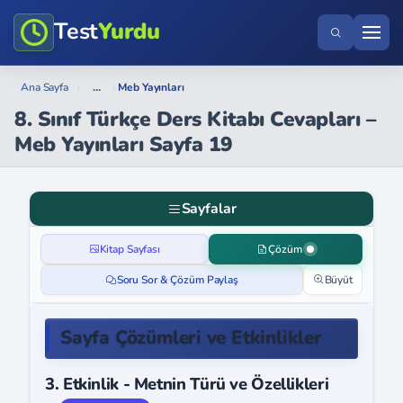
Test
Yurdu
...
Ana Sayfa
›
›
Meb Yayınları
8. Sınıf Türkçe Ders Kitabı Cevapları –
Meb Yayınları Sayfa 19
Sayfalar
Kitap Sayfası
Çözüm
Soru Sor & Çözüm Paylaş
Büyüt
Sayfa Çözümleri ve Etkinlikler
3. Etkinlik - Metnin Türü ve Özellikleri