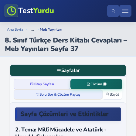
Test
Yurdu
...
Ana Sayfa
›
›
Meb Yayınları
8. Sınıf Türkçe Ders Kitabı Cevapları –
Meb Yayınları Sayfa 37
Sayfalar
Kitap Sayfası
Çözüm
Soru Sor & Çözüm Paylaş
Büyüt
Sayfa Çözümleri ve Etkinlikler
2. Tema: Millî Mücadele ve Atatürk -