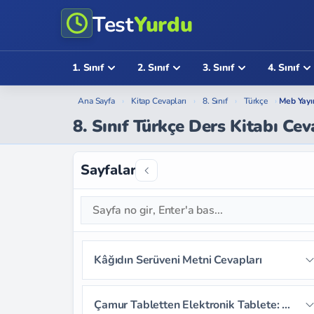
Test
Yurdu
1. Sınıf
2. Sınıf
3. Sınıf
4. Sınıf
Ana Sayfa
›
Kitap Cevapları
›
8. Sınıf
›
Türkçe
›
Meb Yayı
8. Sınıf Türkçe Ders Kitabı Cev
Sayfalar
Kâğıdın Serüveni Metni Cevapları
Sayfa 11
Sayfa 12
Sayfa 13
Çamur Tabletten Elektronik Tablete: Kitap Metni Cevapları