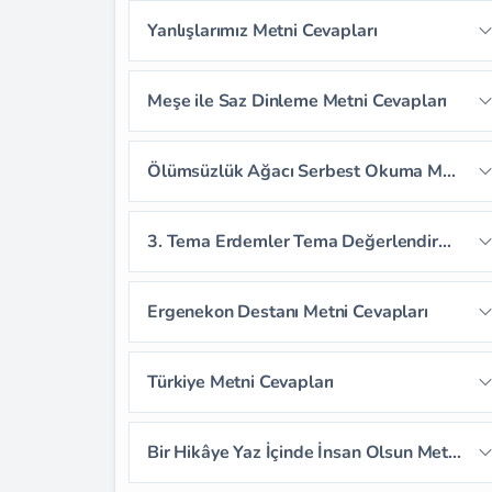
Sayfa 67
Sayfa 68
Sayfa 69
Yanlışlarımız Metni Cevapları
Sayfa 66
Sayfa 70
Sayfa 71
Sayfa 72
Sayfa 73
Meşe ile Saz Dinleme Metni Cevapları
Sayfa 74
Sayfa 75
Sayfa 76
Sayfa 77
Sayfa 78
Ölümsüzlük Ağacı Serbest Okuma Metni Cevapları
Sayfa 79
3. Tema Erdemler Tema Değerlendirme Soruları
Sayfa 80
Sayfa 81
Ergenekon Destanı Metni Cevapları
Sayfa 82
Sayfa 83
Sayfa 84
Türkiye Metni Cevapları
Sayfa 85
Sayfa 86
Sayfa 87
Sayfa 88
Sayfa 89
Sayfa 90
Bir Hikâye Yaz İçinde İnsan Olsun Metni Cevapları
Sayfa 91
Sayfa 92
Sayfa 93