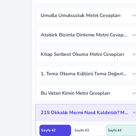
Sayfa 14
Sayfa 15
Sayfa 16
Sayfa 17
Sayfa 18
Umutla Umutsuzluk Metni Cevapları
Sayfa 19
Sayfa 20
Sayfa 21
Sayfa 22
Sayfa 23
Sayfa 24
Atatürk Bizimle Dinleme Metni Cevapları
Sayfa 25
Sayfa 26
Sayfa 27
Sayfa 28
Sayfa 29
Sayfa 30
Kitap Serbest Okuma Metni Cevapları
Sayfa 31
Sayfa 32
Sayfa 33
1. Tema Okuma Kültürü Tema Değerlendirme Soruları
Sayfa 34
Sayfa 35
Bu Vatan Kimin Metni Cevapları
Sayfa 36
Sayfa 37
Sayfa 38
215 Okkalık Mermi Nasıl Kaldırıldı? Metni Cevapları
Sayfa 39
Sayfa 40
Sayfa 41
Sayfa 42
Sayfa 43
Sayfa 44