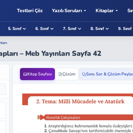
Testleri Çöz
Yazılı Soruları
Kitaplar
Sı
5. Sınıf
6. Sınıf
7. Sınıf
8. Sınıf
9. Sınıf
nları
apları – Meb Yayınları Sayfa 42
Kitap Sayfası
Çözüm
Soru Sor & Çözüm Payla