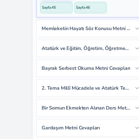
Sayfa 45
Sayfa 46
Memleketin Hayatı Söz Konusu Metni Cevapları
Sayfa 47
Sayfa 48
Sayfa 49
Atatürk ve Eğitim, Öğretim, Öğretmen Dinleme Metni Cevapları
Sayfa 50
Sayfa 51
Sayfa 52
Sayfa 53
Sayfa 54
Sayfa 55
Bayrak Serbest Okuma Metni Cevapları
Sayfa 56
Sayfa 57
2. Tema Millî Mücadele ve Atatürk Tema Değerlendirme Soruları
Sayfa 58
Sayfa 59
Bir Somun Ekmekten Alınan Ders Metni Cevapları
Sayfa 60
Sayfa 61
Sayfa 62
Gardaşım Metni Cevapları
Sayfa 63
Sayfa 64
Sayfa 65