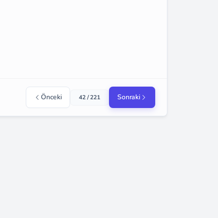
Önceki
Sonraki
42 / 221