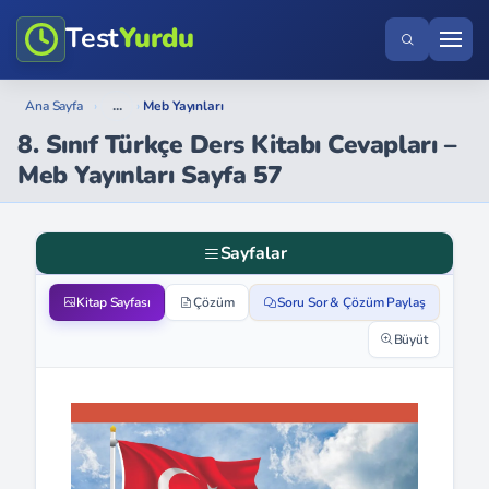
Test
Yurdu
...
Ana Sayfa
›
›
Meb Yayınları
8. Sınıf Türkçe Ders Kitabı Cevapları –
Meb Yayınları Sayfa 57
Sayfalar
Kitap Sayfası
Çözüm
Soru Sor & Çözüm Paylaş
Büyüt