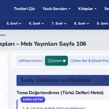
Testleri Çöz
Yazılı Soruları
Kitaplar
Sı
5. Sınıf
6. Sınıf
7. Sınıf
8. Sınıf
9. Sınıf
nları
apları – Meb Yayınları Sayfa 106
Kitap Sayfası
Çözüm
Soru Sor & Çözüm Pay
Sayfa Çözümleri ve Etkinlikler
Tema Değerlendirme (Türkü Defteri Metni)
1-4. soruları metne göre cevaplayınız.