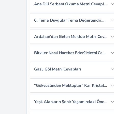
Ana Dili Serbest Okuma Metni Cevapları
Sayfa 157
Sayfa 161
Sayfa 162
Sayfa 163
6. Tema Duygular Tema Değerlendirme Soruları
Sayfa 164
Sayfa 165
Ardahan’dan Gelen Mektup Metni Cevapları
Sayfa 166
Sayfa 167
Sayfa 168
Bitkiler Nasıl Hareket Eder? Metni Cevapları
Sayfa 169
Sayfa 170
Sayfa 171
Sayfa 172
Sayfa 173
Sayfa 174
Gazlı Göl Metni Cevapları
Sayfa 175
Sayfa 176
Sayfa 177
Sayfa 179
Sayfa 180
Sayfa 181
“Gökyüzünden Mektuplar” Kar Kristalleri Dinleme Metni Cevapları
Sayfa 178
Sayfa 182
Sayfa 183
Sayfa 184
Sayfa 186
Sayfa 187
Sayfa 188
Yeşil Alanların Şehir Yaşamındaki Önemi Serbest Okuma Metni Cevapları
Sayfa 185
Sayfa 189
Sayfa 190
Sayfa 191