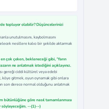
rde topluyor olabilir? Düşüncelerinizi
amanla unutulmasını, kaybolmasını
elecek nesillere kalıcı bir şekilde aktarmak
i en çok çeken, bekleneceği gibi, 'Yarın
 yazarın ne anlatmak istediğini açıklayınız.
sı gereği ciddi kültürel veya edebi
, köye gitmek, oyun oynamak gibi onlara
nın son derece normal olduğunu anlatmak
am bütünlüğüne göre nasıl tamamlanması
y söyleyeceğim. --(1)--)