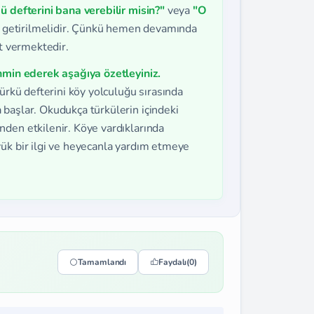
kü defterini bana verebilir misin?"
veya
"O
i getirilmelidir. Çünkü hemen devamında
ıt vermektedir.
ahmin ederek aşağıya özetleyiniz.
türkü defterini köy yolculuğu sırasında
başlar. Okudukça türkülerin içindeki
den etkilenir. Köye vardıklarında
ük bir ilgi ve heyecanla yardım etmeye
Tamamlandı
Faydalı
(0)