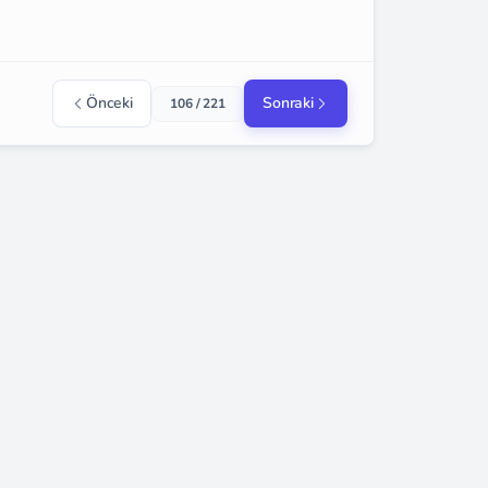
Önceki
Sonraki
106 / 221