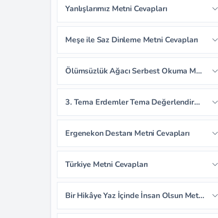
Yanlışlarımız Metni Cevapları
Sayfa 66
Sayfa 70
Sayfa 71
Sayfa 72
Sayfa 73
Meşe ile Saz Dinleme Metni Cevapları
Sayfa 74
Sayfa 75
Sayfa 76
Sayfa 77
Sayfa 78
Ölümsüzlük Ağacı Serbest Okuma Metni Cevapları
Sayfa 79
3. Tema Erdemler Tema Değerlendirme Soruları
Sayfa 80
Sayfa 81
Ergenekon Destanı Metni Cevapları
Sayfa 82
Sayfa 83
Sayfa 84
Türkiye Metni Cevapları
Sayfa 85
Sayfa 86
Sayfa 87
Sayfa 88
Sayfa 89
Sayfa 90
Bir Hikâye Yaz İçinde İnsan Olsun Metni Cevapları
Sayfa 91
Sayfa 92
Sayfa 93
Sayfa 94
Sayfa 95
Sayfa 96