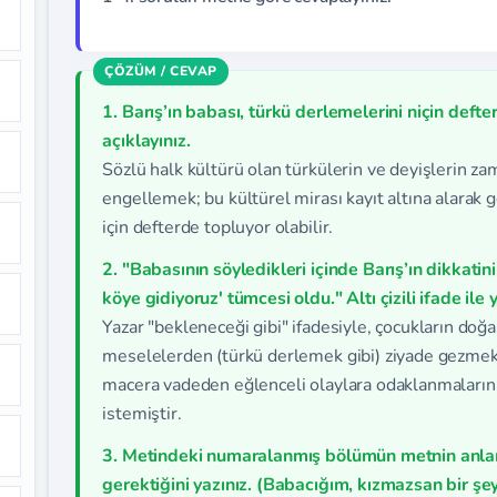
1. Barış’ın babası, türkü derlemelerini niçin defte
açıklayınız.
Sözlü halk kültürü olan türkülerin ve deyişlerin z
engellemek; bu kültürel mirası kayıt altına alarak g
için defterde topluyor olabilir.
2. "Babasının söyledikleri içinde Barış’ın dikkatin
köye gidiyoruz' tümcesi oldu." Altı çizili ifade ile
Yazar "bekleneceği gibi" ifadesiyle, çocukların doğa
meselelerden (türkü derlemek gibi) ziyade gezmek
macera vadeden eğlenceli olaylara odaklanmaları
istemiştir.
3. Metindeki numaralanmış bölümün metnin anl
gerektiğini yazınız. (Babacığım, kızmazsan bir şe