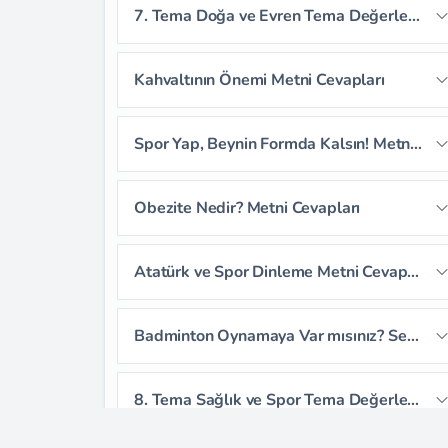
7. Tema Doğa ve Evren Tema Değerlendirme Soruları
Sayfa 192
Sayfa 193
Kahvaltının Önemi Metni Cevapları
Sayfa 194
Sayfa 195
Sayfa 196
Spor Yap, Beynin Formda Kalsın! Metni Cevapları
Sayfa 197
Sayfa 198
Sayfa 199
Sayfa 200
Sayfa 201
Sayfa 202
Obezite Nedir? Metni Cevapları
Sayfa 203
Sayfa 204
Sayfa 205
Sayfa 206
Sayfa 207
Atatürk ve Spor Dinleme Metni Cevapları
Sayfa 208
Sayfa 209
Sayfa 210
Sayfa 211
Sayfa 212
Badminton Oynamaya Var mısınız? Serbest Okuma Metni Cevapları
Sayfa 213
8. Tema Sağlık ve Spor Tema Değerlendirme Soruları
Sayfa 214
Sayfa 215