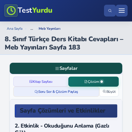
Test
Yurdu
...
Ana Sayfa
›
›
Meb Yayınları
8. Sınıf Türkçe Ders Kitabı Cevapları –
Meb Yayınları Sayfa 183
Sayfalar
Kitap Sayfası
Çözüm
Soru Sor & Çözüm Paylaş
Büyüt
Sayfa Çözümleri ve Etkinlikler
2. Etkinlik - Okuduğunu Anlama (Gazlı