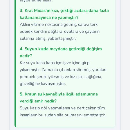
fayda etmemiştir.
3. Kral Midas’ın kızı, çektiği acılara daha fazla
katlanamayınca ne yapmıştır?
Aklını yitirme noktasına gelmiş, sarayı terk
ederek kendini dağlara, ovalara ve çayların
sularına atmış, yabanlaşmıştır.
4. Suyun kızda meydana getirdiği değişim
nedir?
Kız suyu kana kana içmiş ve içine girip
yıkanmıştır. Zamanla çıbanları sönmüş, yaraları
pembeleşerek iyileşmiş ve kız eski sağlığına,
güzelliğine kavuşmuştur.
5. Kralın su kaynağıyla ilgili adamlarına
verdiği emir nedir?
Suyu kazıp göl yapmalarını ve dert çeken tüm
insanların bu sudan şifa bulmasını emretmiştir.