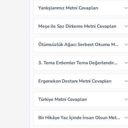
Sayfa 67
Sayfa 68
Sayfa 69
Yanlışlarımız Metni Cevapları
Sayfa 66
Sayfa 70
Sayfa 71
Sayfa 72
Sayfa 73
Meşe ile Saz Dinleme Metni Cevapları
Sayfa 74
Sayfa 75
Sayfa 76
Sayfa 77
Sayfa 78
Ölümsüzlük Ağacı Serbest Okuma Metni Cevapları
Sayfa 79
3. Tema Erdemler Tema Değerlendirme Soruları
Sayfa 80
Sayfa 81
Ergenekon Destanı Metni Cevapları
Sayfa 82
Sayfa 83
Sayfa 84
Türkiye Metni Cevapları
Sayfa 85
Sayfa 86
Sayfa 87
Sayfa 88
Sayfa 89
Sayfa 90
Bir Hikâye Yaz İçinde İnsan Olsun Metni Cevapları
Sayfa 91
Sayfa 92
Sayfa 93