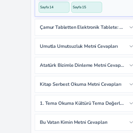
Sayfa 14
Sayfa 15
Çamur Tabletten Elektronik Tablete: Kitap Metni Cevapları
Sayfa 16
Sayfa 17
Sayfa 18
Umutla Umutsuzluk Metni Cevapları
Sayfa 19
Sayfa 20
Sayfa 21
Sayfa 22
Sayfa 23
Sayfa 24
Atatürk Bizimle Dinleme Metni Cevapları
Sayfa 25
Sayfa 26
Sayfa 27
Sayfa 28
Sayfa 29
Sayfa 30
Kitap Serbest Okuma Metni Cevapları
Sayfa 31
Sayfa 32
Sayfa 33
1. Tema Okuma Kültürü Tema Değerlendirme Soruları
Sayfa 34
Sayfa 35
Bu Vatan Kimin Metni Cevapları