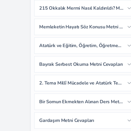
Sayfa 36
Sayfa 37
Sayfa 38
215 Okkalık Mermi Nasıl Kaldırıldı? Metni Cevapları
Sayfa 39
Sayfa 40
Sayfa 41
Sayfa 42
Sayfa 43
Sayfa 44
Memleketin Hayatı Söz Konusu Metni Cevapları
Sayfa 45
Sayfa 46
Sayfa 47
Sayfa 48
Sayfa 49
Atatürk ve Eğitim, Öğretim, Öğretmen Dinleme Metni Cevapları
Sayfa 50
Sayfa 51
Sayfa 52
Sayfa 53
Sayfa 54
Sayfa 55
Bayrak Serbest Okuma Metni Cevapları
Sayfa 56
Sayfa 57
2. Tema Millî Mücadele ve Atatürk Tema Değerlendirme Soruları
Sayfa 58
Sayfa 59
Bir Somun Ekmekten Alınan Ders Metni Cevapları
Sayfa 60
Sayfa 61
Sayfa 62
Gardaşım Metni Cevapları
Sayfa 63
Sayfa 64
Sayfa 65