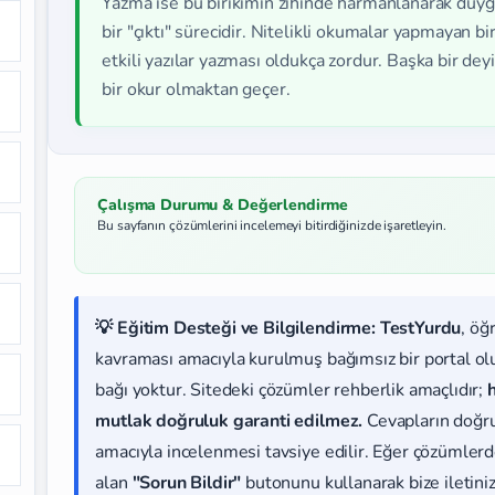
Yazma ise bu birikimin zihinde harmanlanarak duy
bir "çıktı" sürecidir. Nitelikli okumalar yapmayan bir
etkili yazılar yazması oldukça zordur. Başka bir deyiş
bir okur olmaktan geçer.
Çalışma Durumu & Değerlendirme
Bu sayfanın çözümlerini incelemeyi bitirdiğinizde işaretleyin.
💡 Eğitim Desteği ve Bilgilendirme:
TestYurdu
, öğ
kavraması amacıyla kurulmuş bağımsız bir portal olup
bağı yoktur. Sitedeki çözümler rehberlik amaçlıdır;
mutlak doğruluk garanti edilmez.
Cevapların doğr
amacıyla incelenmesi tavsiye edilir. Eğer çözümlerde
alan
"Sorun Bildir"
butonunu kullanarak bize iletiniz