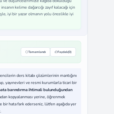
gu ve düşüncelerimizle kâğıda döküldüğü
 insanın kelime dağarcığı zayıf kalacağı için
le, iyi bir yazar olmanın yolu öncelikle iyi
Tamamlandı
Faydalı
(0)
rencilerin ders kitabı çözümlerinin mantığını
, yayınevleri ve resmi kurumlarla ticari bir
hata barındırma ihtimali bulunduğundan
udan kopyalanması yerine, öğrenmek
 bir hata fark ederseniz, lütfen aşağıda yer
.