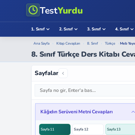
Test
Yurdu
1. Sınıf
2. Sınıf
3. Sınıf
4. Sınıf
Ana Sayfa
›
Kitap Cevapları
›
8. Sınıf
›
Türkçe
›
Meb Yayı
8. Sınıf Türkçe Ders Kitabı Cev
Sayfalar
Kâğıdın Serüveni Metni Cevapları
Sayfa 11
Sayfa 12
Sayfa 13