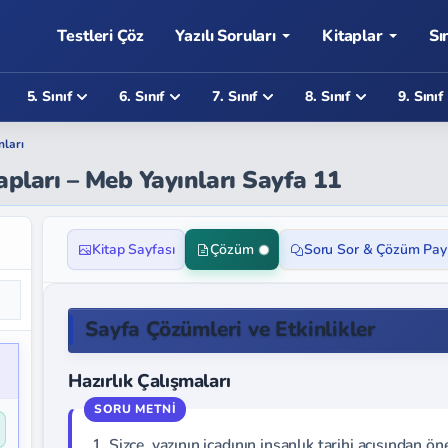
Testleri Çöz
Yazılı Soruları
Kitaplar
Sı
5. Sınıf
6. Sınıf
7. Sınıf
8. Sınıf
9. Sınıf
nları
apları – Meb Yayınları Sayfa 11
Kitap Sayfası
Çözüm
Soru Sor & Çözüm Pay
Sayfa Çözümleri ve Etkinlikler
Hazırlık Çalışmaları
1. Sizce, yazının icadının insanlık tarihi açısından ö