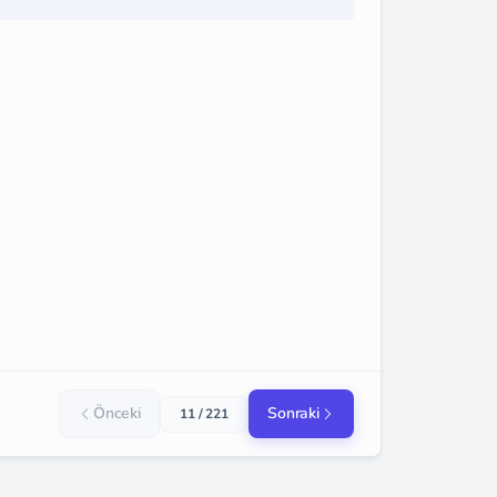
Önceki
Sonraki
11 / 221