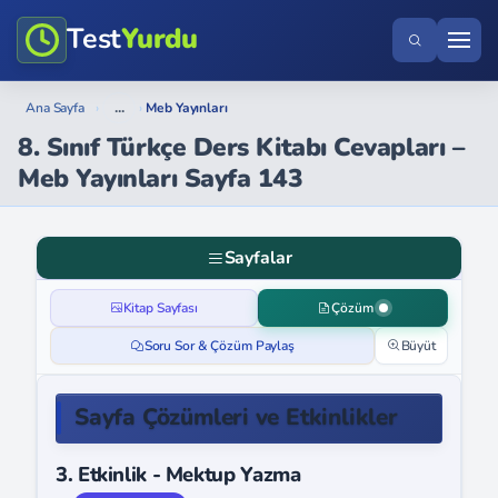
Test
Yurdu
...
Ana Sayfa
›
›
Meb Yayınları
8. Sınıf Türkçe Ders Kitabı Cevapları –
Meb Yayınları Sayfa 143
Sayfalar
Kitap Sayfası
Çözüm
Soru Sor & Çözüm Paylaş
Büyüt
Sayfa Çözümleri ve Etkinlikler
3. Etkinlik - Mektup Yazma