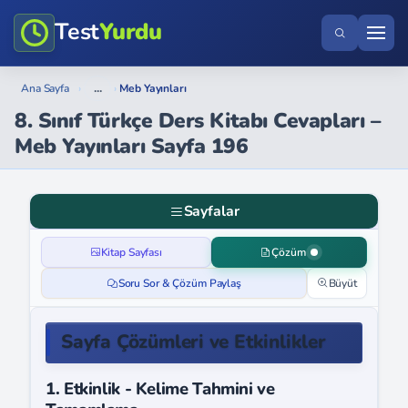
Test
Yurdu
...
Ana Sayfa
›
›
Meb Yayınları
8. Sınıf Türkçe Ders Kitabı Cevapları –
Meb Yayınları Sayfa 196
Sayfalar
Kitap Sayfası
Çözüm
Soru Sor & Çözüm Paylaş
Büyüt
Sayfa Çözümleri ve Etkinlikler
1. Etkinlik - Kelime Tahmini ve