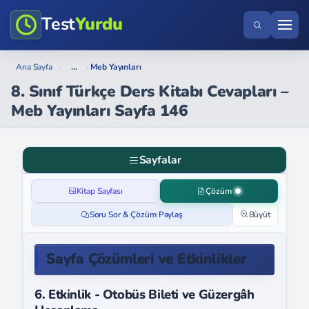
Test
Yurdu
...
Ana Sayfa
›
›
Meb Yayınları
8. Sınıf Türkçe Ders Kitabı Cevapları –
Meb Yayınları Sayfa 146
Sayfalar
Kitap Sayfası
Çözüm
Soru Sor & Çözüm Paylaş
Büyüt
Sayfa Çözümleri ve Etkinlikler
6. Etkinlik - Otobüs Bileti ve Güzergâh