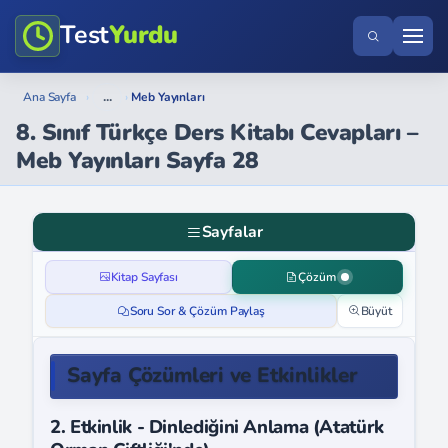
Test
Yurdu
...
Ana Sayfa
›
›
Meb Yayınları
8. Sınıf Türkçe Ders Kitabı Cevapları –
Meb Yayınları Sayfa 28
Sayfalar
Kitap Sayfası
Çözüm
Soru Sor & Çözüm Paylaş
Büyüt
Sayfa Çözümleri ve Etkinlikler
2. Etkinlik - Dinlediğini Anlama (Atatürk