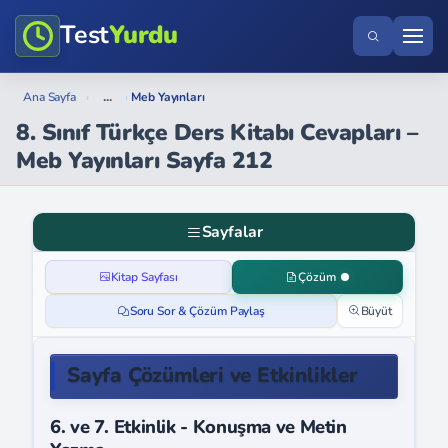
Test
Yurdu
...
Ana Sayfa
›
›
Meb Yayınları
8. Sınıf Türkçe Ders Kitabı Cevapları –
Meb Yayınları Sayfa 212
Sayfalar
Kitap Sayfası
Çözüm
Soru Sor & Çözüm Paylaş
Büyüt
Sayfa Çözümleri ve Etkinlikler
6. ve 7. Etkinlik - Konuşma ve Metin