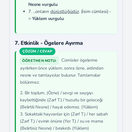
Nesne vurgulu
7. ...onların
dürüstlüğüdür
. (İsim cümlesi) -
>
Yüklem vurgulu
7. Etkinlik - Ögelere Ayırma
Cümleler ögelerine
ÖĞRETMEN NOTU:
ayrılırken önce yüklem, sonra özne, ardından
nesne ve tamlayıcılar bulunur. Tamlamalar
bölünmez.
2. Bir toplum, (Özne) / sevgi ve saygıyı
kaybettiğinde (Zarf T.) / huzurlu bir geleceği
(Belirtili Nesne) / hayal edemez. (Yüklem)
3. Sokaktaki hayvanlar için (Zarf T.) / her sabah
(Zarf T.) / evinin önüne (Yer T.) / su ve mama
(Belirtisiz Nesne) / bırakırdı. (Yüklem)