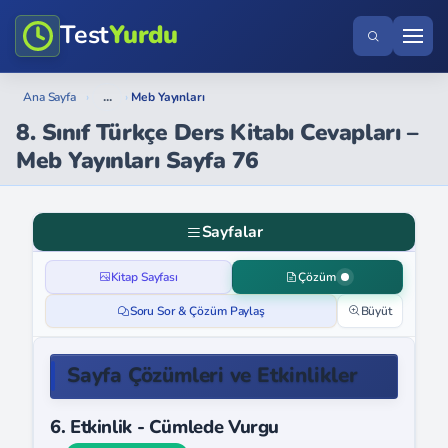
Test
Yurdu
...
Ana Sayfa
›
›
Meb Yayınları
8. Sınıf Türkçe Ders Kitabı Cevapları –
Meb Yayınları Sayfa 76
Sayfalar
Kitap Sayfası
Çözüm
Soru Sor & Çözüm Paylaş
Büyüt
Sayfa Çözümleri ve Etkinlikler
6. Etkinlik - Cümlede Vurgu