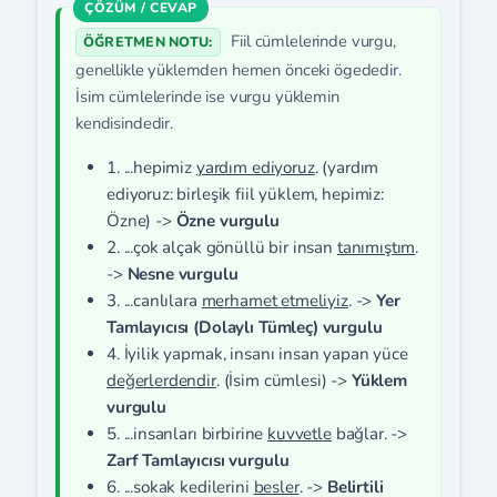
Fiil cümlelerinde vurgu,
ÖĞRETMEN NOTU:
genellikle yüklemden hemen önceki ögededir.
İsim cümlelerinde ise vurgu yüklemin
kendisindedir.
1. ...hepimiz
yardım ediyoruz
. (yardım
ediyoruz: birleşik fiil yüklem, hepimiz:
Özne) ->
Özne vurgulu
2. ...çok alçak gönüllü bir insan
tanımıştım
.
->
Nesne vurgulu
3. ...canlılara
merhamet etmeliyiz
. ->
Yer
Tamlayıcısı (Dolaylı Tümleç) vurgulu
4. İyilik yapmak, insanı insan yapan yüce
değerlerdendir
. (İsim cümlesi) ->
Yüklem
vurgulu
5. ...insanları birbirine
kuvvetle
bağlar. ->
Zarf Tamlayıcısı vurgulu
6. ...sokak kedilerini
besler
. ->
Belirtili