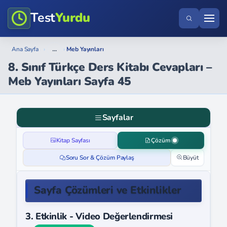
Test
Yurdu
...
Ana Sayfa
›
›
Meb Yayınları
8. Sınıf Türkçe Ders Kitabı Cevapları –
Meb Yayınları Sayfa 45
Sayfalar
Kitap Sayfası
Çözüm
Soru Sor & Çözüm Paylaş
Büyüt
Sayfa Çözümleri ve Etkinlikler
3. Etkinlik - Video Değerlendirmesi