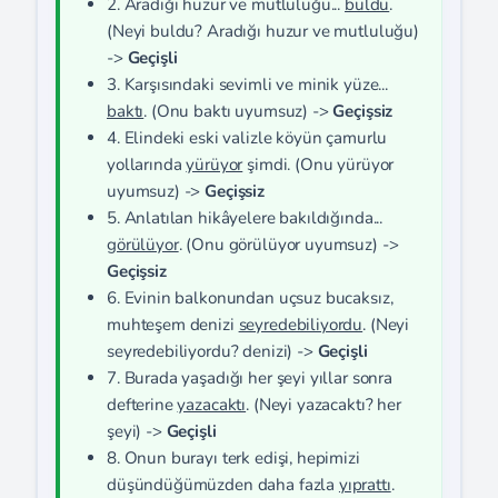
2. Aradığı huzur ve mutluluğu...
buldu
.
(Neyi buldu? Aradığı huzur ve mutluluğu)
->
Geçişli
3. Karşısındaki sevimli ve minik yüze...
baktı
. (Onu baktı uyumsuz) ->
Geçişsiz
4. Elindeki eski valizle köyün çamurlu
yollarında
yürüyor
şimdi. (Onu yürüyor
uyumsuz) ->
Geçişsiz
5. Anlatılan hikâyelere bakıldığında...
görülüyor
. (Onu görülüyor uyumsuz) ->
Geçişsiz
6. Evinin balkonundan uçsuz bucaksız,
muhteşem denizi
seyredebiliyordu
. (Neyi
seyredebiliyordu? denizi) ->
Geçişli
7. Burada yaşadığı her şeyi yıllar sonra
defterine
yazacaktı
. (Neyi yazacaktı? her
şeyi) ->
Geçişli
8. Onun burayı terk edişi, hepimizi
düşündüğümüzden daha fazla
yıprattı
.