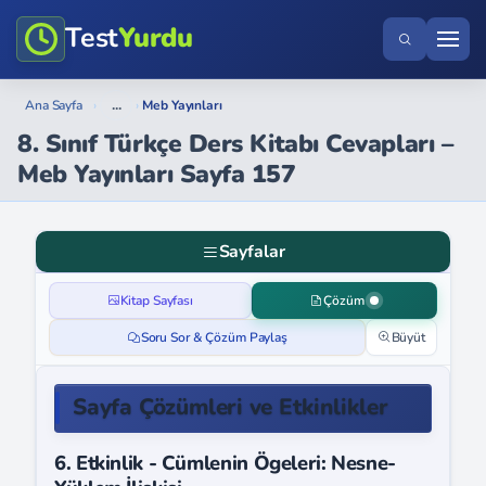
Test
Yurdu
...
Ana Sayfa
›
›
Meb Yayınları
8. Sınıf Türkçe Ders Kitabı Cevapları –
Meb Yayınları Sayfa 157
Sayfalar
Kitap Sayfası
Çözüm
Soru Sor & Çözüm Paylaş
Büyüt
Sayfa Çözümleri ve Etkinlikler
6. Etkinlik - Cümlenin Ögeleri: Nesne-