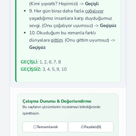
(Kimi yıprattı? Hepimizi) ->
Geçişli
9. Her gün biraz daha fazla
çoğalıyor
yaşadığımız insanlara karşı duyduğumuz
sevgi. (Onu çoğalıyor uyumsuz) ->
Geçişsiz
10. Okuduğum bu romanla farklı
dünyalara
gittim
. (Onu gittim uyumsuz) ->
Geçişsiz
GEÇİŞLİ:
1, 2, 6, 7, 8
GEÇİŞSİZ:
3, 4, 5, 9, 10
Çalışma Durumu & Değerlendirme
Bu sayfanın çözümlerini incelemeyi bitirdiğinizde
işaretleyin.
Tamamlandı
Faydalı
(0)