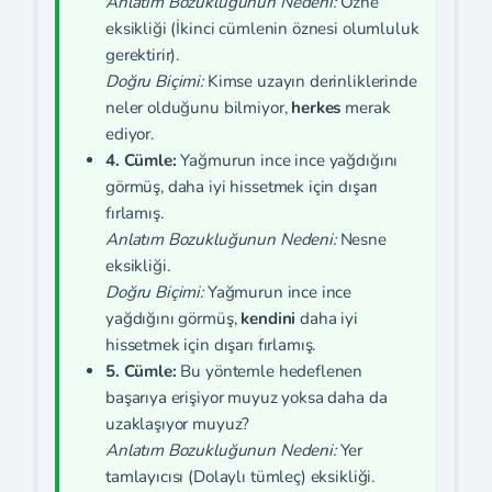
Anlatım Bozukluğunun Nedeni:
Özne
eksikliği (İkinci cümlenin öznesi olumluluk
gerektirir).
Doğru Biçimi:
Kimse uzayın derinliklerinde
neler olduğunu bilmiyor,
herkes
merak
ediyor.
4. Cümle:
Yağmurun ince ince yağdığını
görmüş, daha iyi hissetmek için dışarı
fırlamış.
Anlatım Bozukluğunun Nedeni:
Nesne
eksikliği.
Doğru Biçimi:
Yağmurun ince ince
yağdığını görmüş,
kendini
daha iyi
hissetmek için dışarı fırlamış.
5. Cümle:
Bu yöntemle hedeflenen
başarıya erişiyor muyuz yoksa daha da
uzaklaşıyor muyuz?
Anlatım Bozukluğunun Nedeni:
Yer
tamlayıcısı (Dolaylı tümleç) eksikliği.