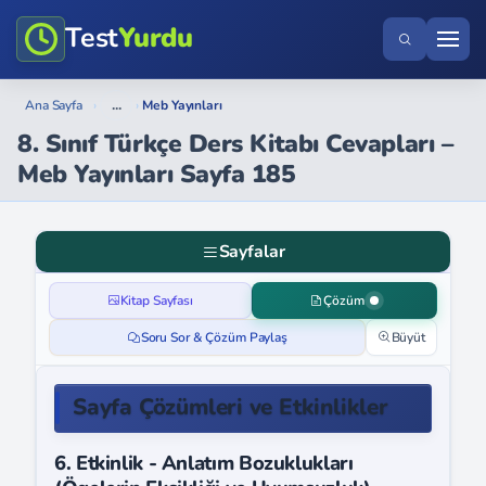
Test
Yurdu
...
Ana Sayfa
›
›
Meb Yayınları
8. Sınıf Türkçe Ders Kitabı Cevapları –
Meb Yayınları Sayfa 185
Sayfalar
Kitap Sayfası
Çözüm
Soru Sor & Çözüm Paylaş
Büyüt
Sayfa Çözümleri ve Etkinlikler
6. Etkinlik - Anlatım Bozuklukları