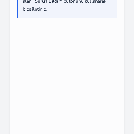
alan
"Sorun Bildir"
butonunu kullanarak
bize iletiniz.