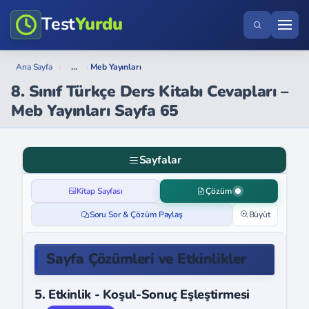
Test
Yurdu
...
Ana Sayfa
›
›
Meb Yayınları
8. Sınıf Türkçe Ders Kitabı Cevapları –
Meb Yayınları Sayfa 65
Sayfalar
Kitap Sayfası
Çözüm
Soru Sor & Çözüm Paylaş
Büyüt
Sayfa Çözümleri ve Etkinlikler
5. Etkinlik - Koşul-Sonuç Eşleştirmesi