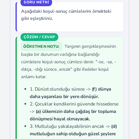
Aşağıdaki koşul-sonuç cümlelerini örnekteki
gibi eşleştiriniz.
Yargının gerçekleşmesinin
ÖĞRETMEN NOTU:
başka bir durumun varlığına bağlandığı
cümlelere koşul-sonuç cümlesi denir. "-se, -sa, -
dıkça, -dığı sürece, ancak" gibi ifadeler koşul
anlamı katar.
1. Dürüst olunduğu sürece ->
(f) dünya
daha yaşanılası bir yere dönüşür.
2. Çocuklar kendilerini güvende hissederse
->
(a) ülkemizin daha çağdaş bir topluma
dönüşmesi hayal olmayacak.
3. Mutluluğu yakalayabilirsin ancak ->
(d)
mutluluğun sahip olduğun güzel şeylere