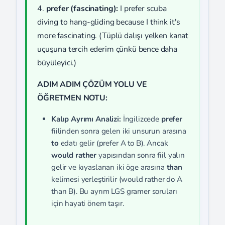
4.
prefer (fascinating):
I prefer scuba
diving to hang-gliding because I think it's
more fascinating. (Tüplü dalışı yelken kanat
uçuşuna tercih ederim çünkü bence daha
büyüleyici.)
ADIM ADIM ÇÖZÜM YOLU VE
ÖĞRETMEN NOTU:
Kalıp Ayrımı Analizi:
İngilizcede
prefer
fiilinden sonra gelen iki unsurun arasına
to
edatı gelir (prefer A to B). Ancak
would rather
yapısından sonra fiil yalın
gelir ve kıyaslanan iki öge arasına
than
kelimesi yerleştirilir (would rather do A
than B). Bu ayrım LGS gramer soruları
için hayati önem taşır.