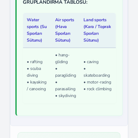
GRUPLANDIRMA TABLOSU:
Water
Air sports
Land sports
sports (Su
(Hava
(Kara / Toprak
Sporları
Sporları
Sporları
Sütunu)
Sütunu)
Sütunu)
• hang-
• rafting
gliding
• caving
• scuba
•
•
diving
paragliding
skateboarding
• kayaking
•
• motor-racing
/ canoeing
parasailing
• rock climbing
• skydiving