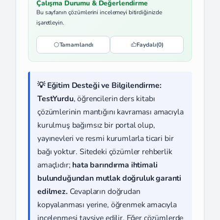
Çalışma Durumu & Değerlendirme
Bu sayfanın çözümlerini incelemeyi bitirdiğinizde
işaretleyin.
Tamamlandı
Faydalı
(0)
💡 Eğitim Desteği ve Bilgilendirme:
TestYurdu
, öğrencilerin ders kitabı
çözümlerinin mantığını kavraması amacıyla
kurulmuş bağımsız bir portal olup,
yayınevleri ve resmi kurumlarla ticari bir
bağı yoktur. Sitedeki çözümler rehberlik
amaçlıdır;
hata barındırma ihtimali
bulunduğundan mutlak doğruluk garanti
edilmez.
Cevapların doğrudan
kopyalanması yerine, öğrenmek amacıyla
incelenmesi tavsiye edilir. Eğer çözümlerde