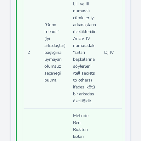
I, II ve III
numaralı
cümleler iyi
"Good
arkadaşların
friends"
özellikleridir.
(İyi
Ancak IV
arkadaşlar)
numaradaki
2
başlığına
"sırları
D) IV
uymayan
başkalarına
olumsuz
söylerler"
seçeneği
(tell secrets
bulma.
to others)
ifadesi kötü
bir arkadaş
özelliğidir.
Metinde
Ben,
Rick'ten
kızları