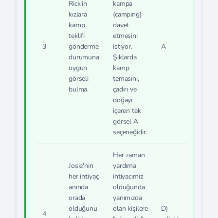
Rick'in
kampa
kızlara
(camping)
kamp
davet
teklifi
etmesini
3
gönderme
istiyor.
A
durumuna
Şıklarda
uygun
kamp
görseli
temasını,
bulma.
çadırı ve
doğayı
içeren tek
görsel A
seçeneğidir.
Her zaman
Josie'nin
yardıma
her ihtiyaç
ihtiyacımız
anında
olduğunda
orada
yanımızda
olduğunu
olan kişilere
D)
4