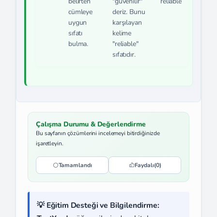
belirten
"güvenilir"
reliable
cümleye
deriz. Bunu
uygun
karşılayan
sıfatı
kelime
bulma.
"reliable"
sıfatıdır.
Çalışma Durumu & Değerlendirme
Bu sayfanın çözümlerini incelemeyi bitirdiğinizde
işaretleyin.
Tamamlandı
Faydalı
(0)
💡 Eğitim Desteği ve Bilgilendirme: