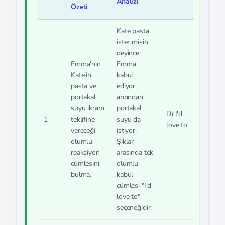
Analizi
Özeti
Kate pasta
ister misin
deyince
Emma'nın
Emma
Kate'in
kabul
pasta ve
ediyor,
portakal
ardından
suyu ikram
portakal
D) I'd
1
teklifine
suyu da
love to
vereceği
istiyor.
olumlu
Şıklar
reaksiyon
arasında tek
cümlesini
olumlu
bulma.
kabul
cümlesi "I'd
love to"
seçeneğidir.