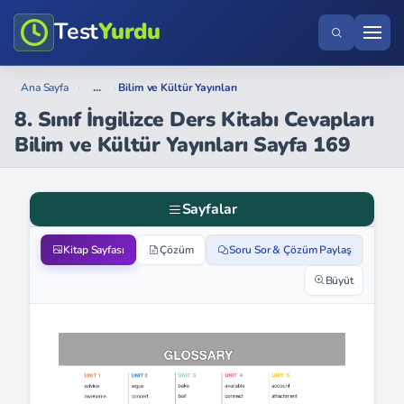
Test
Yurdu
...
Ana Sayfa
›
›
Bilim ve Kültür Yayınları
8. Sınıf İngilizce Ders Kitabı Cevapları
Bilim ve Kültür Yayınları Sayfa 169
Sayfalar
Kitap Sayfası
Çözüm
Soru Sor & Çözüm Paylaş
Büyüt