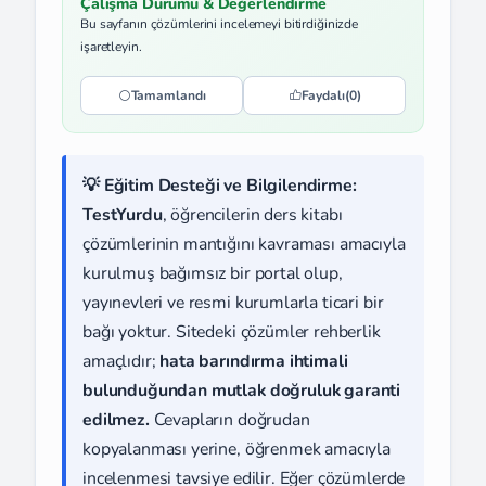
Çalışma Durumu & Değerlendirme
Bu sayfanın çözümlerini incelemeyi bitirdiğinizde
işaretleyin.
Tamamlandı
Faydalı
(0)
💡 Eğitim Desteği ve Bilgilendirme:
TestYurdu
, öğrencilerin ders kitabı
çözümlerinin mantığını kavraması amacıyla
kurulmuş bağımsız bir portal olup,
yayınevleri ve resmi kurumlarla ticari bir
bağı yoktur. Sitedeki çözümler rehberlik
amaçlıdır;
hata barındırma ihtimali
bulunduğundan mutlak doğruluk garanti
edilmez.
Cevapların doğrudan
kopyalanması yerine, öğrenmek amacıyla
incelenmesi tavsiye edilir. Eğer çözümlerde